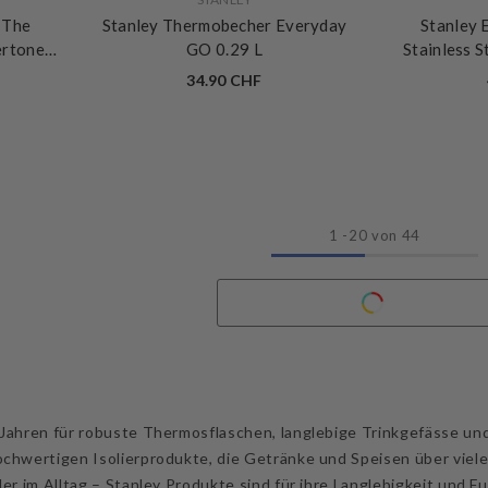
 The
Stanley Thermobecher Everyday
Stanley 
rtone
GO 0.29 L
Stainless S
34.90 CHF
1
-
20
von 44
 Jahren für robuste Thermosflaschen, langlebige Trinkgefässe un
ochwertigen Isolierprodukte, die Getränke und Speisen über viel
der im Alltag – Stanley Produkte sind für ihre Langlebigkeit und F