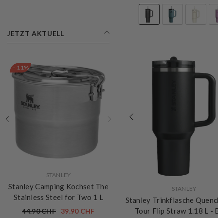
JETZT AKTUELL
– 11%
VERKÄUFERIN:
VERKÄUFERIN:
STANLEY
STANLEY
Stanley Thermosflasche The
Stanley Camping Kochset T
VERKÄUFERIN:
STANLEY
Legendary Classic 2.3 L
-
Stainless Steel for Two 1 
Stanley Trinkflasche Quenc
Hammertone Green
Tour Flip Straw 1.18 L
- 
99.90 CHF
44.90 CHF
39.90 CHF