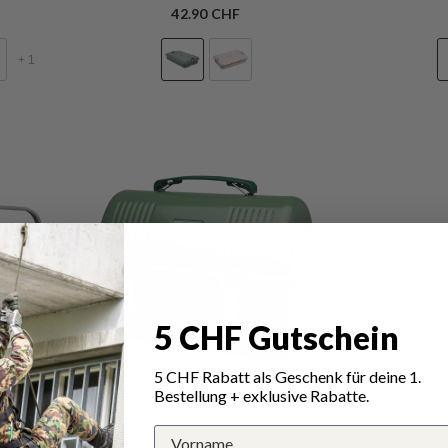
42.90 CHF
+
1
5 CHF Gutschein
5 CHF Rabatt als Geschenk für deine 1.
Bestellung + exklusive Rabatte.
VERKÄUFERIN:
VERKÄUFERIN:
STANLEY
veryday
Stanley Lunchbox The Legendary
Stanley The