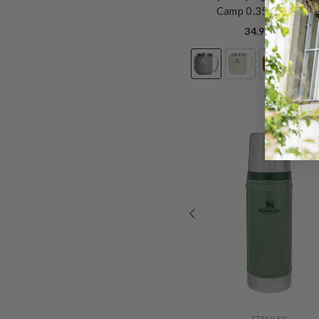
Camp 0.35 L
- Ash 2.
34.90 CHF
VERKÄUFERIN:
STANLEY