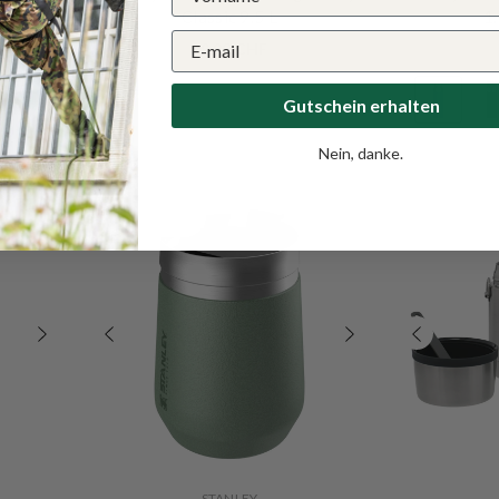
0
Classic 9.5 L
1
99.90 CHF
+
2
Gutschein erhalten
Nein, danke.
Ausverkauft
Ausverkauf
VERKÄUFERIN:
VERKÄUFERIN:
STANLEY