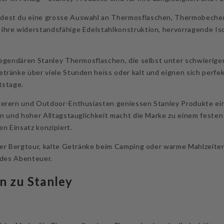
ndest du eine grosse Auswahl an Thermosflaschen, Thermobecher
hre widerstandsfähige Edelstahlkonstruktion, hervorragende Isol
 legendären Stanley Thermosflaschen, die selbst unter schwierig
tränke über viele Stunden heiss oder kalt und eignen sich perfe
tstage.
derern und Outdoor-Enthusiasten geniessen Stanley Produkte ein
gn und hoher Alltagstauglichkeit macht die Marke zu einem feste
en Einsatz konzipiert.
der Bergtour, kalte Getränke beim Camping oder warme Mahlzeite
jedes Abenteuer.
n zu Stanley