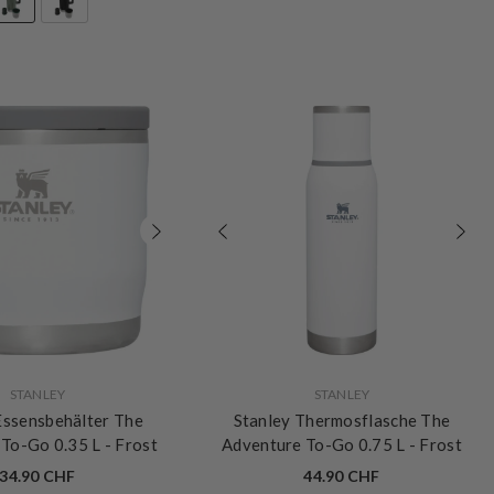
VERKÄUFERIN:
STANLEY
STANLEY
Essensbehälter The
Stanley Thermosflasche The
 To-Go 0.35 L
- Frost
Adventure To-Go 0.75 L
- Frost
34.90 CHF
44.90 CHF