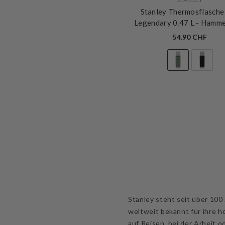
Stanley Thermosflasche
Legendary 0.47 L
- Hamme
Green
54.90 CHF
Stanley steht seit über 100
weltweit bekannt für ihre h
auf Reisen, bei der Arbeit o