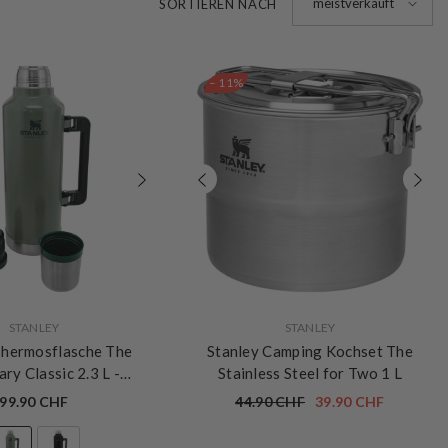
meistverkauft
SORTIEREN NACH
– 11%
VERKÄUFERIN:
STANLEY
STANLEY
Thermosflasche The
Stanley Camping Kochset The
ry Classic 2.3 L
-
Stainless Steel for Two 1 L
mertone Green
99.90 CHF
44.90 CHF
39.90 CHF