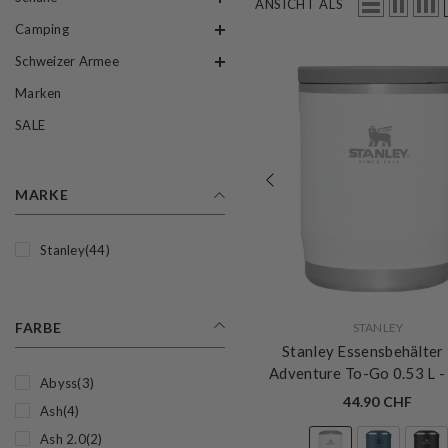
ANSICHT ALS
Camping
Schweizer Armee
Marken
SALE
MARKE
Stanley
(44)
FARBE
VERKÄUFERIN:
STANLEY
Stanley Essensbehälter
Adventure To-Go 0.53 L
-
Abyss
(3)
44.90 CHF
Ash
(4)
Ash 2.0
(2)