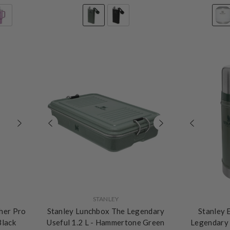
he
VERKÄUFERIN:
VERKÄUFERIN:
STANLEY
L
her Pro
Stanley Lunchbox The Legendary
Stanley 
Black
Useful 1.2 L
- Hammertone Green
Legendary