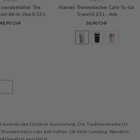
Essensbehälter The
Stanley Thermobecher Café-To-Go
teel All-in-One 0.53 L
Travel 0.23 L
- Ash
48.90 CHF
36.90 CHF
d zuverlässige Outdoor-Ausrüstung. Die Traditionsmarke ist
e Stunden heiss oder kalt halten. Ob beim Camping, Wandern,
unktionalität geschätzt.