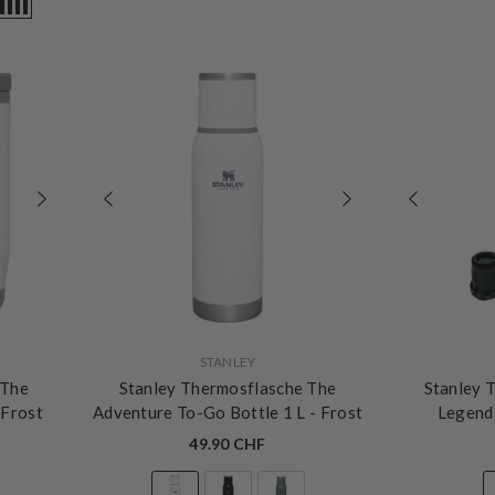
VERKÄUFERIN:
VERKÄUFERIN:
STANLEY
 The
Stanley Thermosflasche The
Stanley 
 Frost
Adventure To-Go Bottle 1 L
- Frost
Legenda
Ham
49.90 CHF