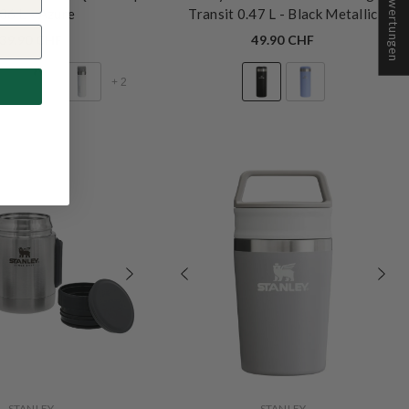
★ Bewertungen
.06 L
- Azure
Transit 0.47 L
- Black Metallic
39.90 CHF
49.90 CHF
+
2
t
VERKÄUFERIN:
STANLEY
STANLEY