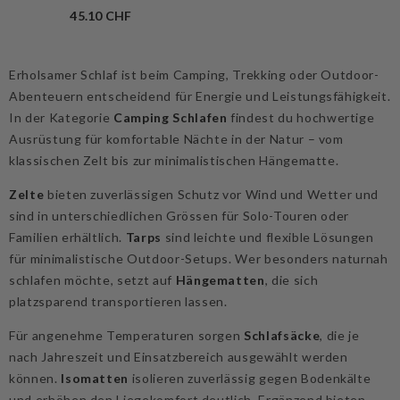
45.10 CHF
Erholsamer Schlaf ist beim Camping, Trekking oder Outdoor-
Abenteuern entscheidend für Energie und Leistungsfähigkeit.
In der Kategorie
Camping Schlafen
findest du hochwertige
Ausrüstung für komfortable Nächte in der Natur – vom
klassischen Zelt bis zur minimalistischen Hängematte.
Zelte
bieten zuverlässigen Schutz vor Wind und Wetter und
sind in unterschiedlichen Grössen für Solo-Touren oder
Ausverkauft
Familien erhältlich.
Tarps
sind leichte und flexible Lösungen
ERKÄUFERIN:
MFH
für minimalistische Outdoor-Setups. Wer besonders naturnah
MFH Hängematten-Kälteschutz
schlafen möchte, setzt auf
Hängematten
, die sich
Underquilt
platzsparend transportieren lassen.
109.95 CHF
Für angenehme Temperaturen sorgen
Schlafsäcke
, die je
nach Jahreszeit und Einsatzbereich ausgewählt werden
können.
Isomatten
isolieren zuverlässig gegen Bodenkälte
und erhöhen den Liegekomfort deutlich. Ergänzend bieten