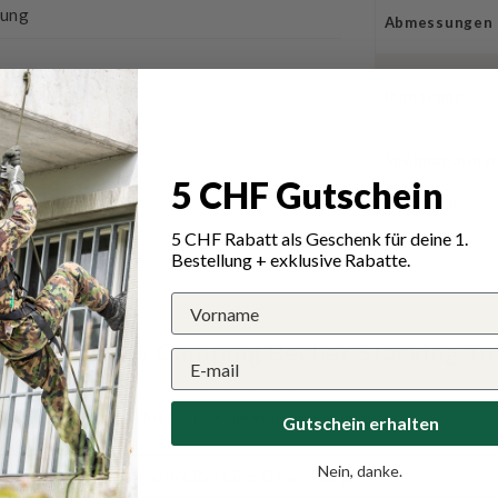
rung
Abmessungen
Isolierung
Spülmaschine
5 CHF Gutschein
Stapelbar
5 CHF Rabatt als Geschenk für deine 1.
Serie
Bestellung + exklusive Rabatte.
 für Stanley Camping Becher Stacking Tu
Schreiben Sie die erste Bewertung
Gutschein erhalten
Nein, danke.
Schreibe eine Bewertung