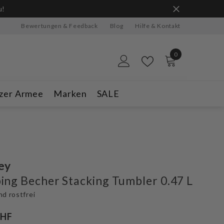
u!
Bewertungen & Feedback
Blog
Hilfe & Kontakt
0
0
Artikel
zer Armee
Marken
SALE
ey
ng Becher Stacking Tumbler 0.47 L
nd rostfrei
CHF