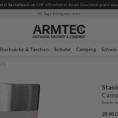
etzt bestellen
🥳 ab CHF 100 erhältst du ein Geschenk gratis daz
30 Tage Rückgaberecht
Rucksäcke & Taschen
Schuhe
Camping
Schwei
47 L
Stanl
Campi
bruch- u
29.90 