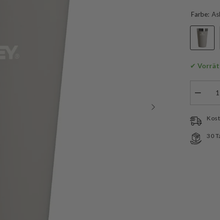
Farbe:
As
✔
 Vorrät
Menge
verringe
für
Stanley
Kost
Campin
Becher
30 T
Stackin
Tumbler
0.47
L