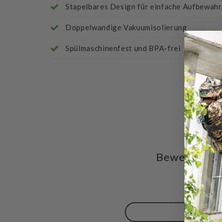
Stapelbares Design für einfache Aufbewah
Doppelwandige Vakuumisolierung
Spülmaschinenfest und BPA-frei
Bewertungen