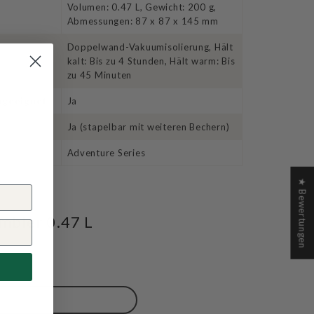
Volumen: 0.47 L, Gewicht: 200 g,
Abmessungen: 87 x 87 x 145 mm
Doppelwand-Vakuumisolierung, Hält
kalt: Bis zu 4 Stunden, Hält warm: Bis
zu 45 Minuten
ngeeignet
Ja
Ja (stapelbar mit weiteren Bechern)
Adventure Series
★ Bewertungen
mbler 0.47 L