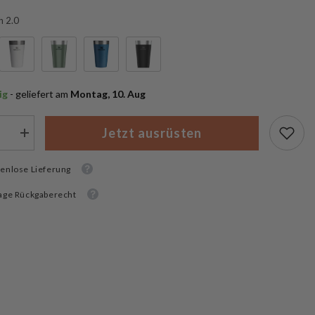
h 2.0
ig
 - geliefert am
 Montag, 10. Aug
Jetzt ausrüsten
Menge
rn
erhöhen
für
enlose Lieferung
Stanley
g
Camping
Becher
age Rückgaberecht
g
Stacking
Tumbler
0.47
L