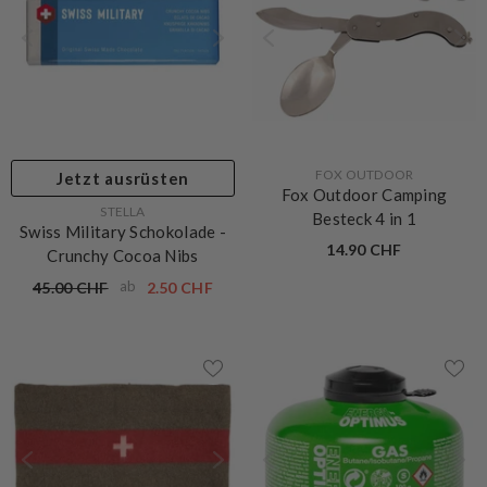
VERKÄUFERIN:
FOX OUTDOOR
Jetzt ausrüsten
Fox Outdoor Camping
VERKÄUFERIN:
STELLA
Besteck 4 in 1
Swiss Military Schokolade -
14.90 CHF
Crunchy Cocoa Nibs
ab
45.00 CHF
2.50 CHF