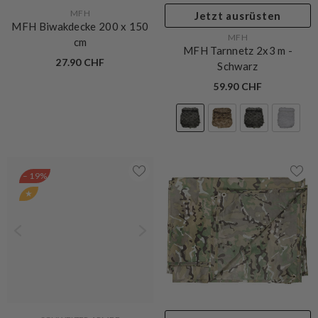
VERKÄUFERIN:
MFH
Jetzt ausrüsten
MFH Biwakdecke 200 x 150
VERKÄUFERIN:
MFH
cm
MFH Tarnnetz 2x3 m
-
27.90 CHF
Schwarz
59.90 CHF
– 19%
★