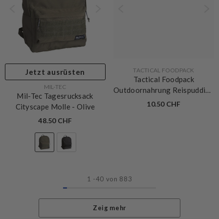
VERKÄUFERIN:
TACTICAL FOODPACK
Jetzt ausrüsten
Tactical Foodpack
VERKÄUFERIN:
MIL-TEC
Outdoornahrung Reispudding
Mil-Tec Tagesrucksack
Mit Beeren
10.50 CHF
Cityscape Molle
- Olive
48.50 CHF
1
-
40
von 883
Zeig mehr