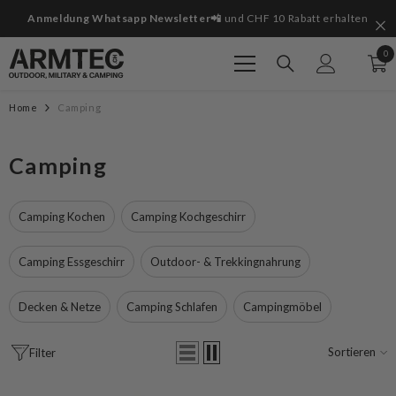
Zum Inhalt springen
Jetzt bestellen
🥳 ab CHF 100 erhältst du ein Geschenk gratis dazu!
G
0
0
Art
Home
Camping
Camping
Camping Kochen
Camping Kochgeschirr
Camping Essgeschirr
Outdoor- & Trekkingnahrung
Decken & Netze
Camping Schlafen
Campingmöbel
Sortieren
Filter