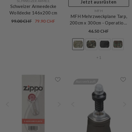
VERKÄUFERIN:
SCHWEIZER ARMEE
Jetzt ausrüsten
Schweizer Armeedecke
VERKÄUFERIN:
MFH
Wolldecke 146x200 cm
MFH Mehrzweckplane Tarp,
99.00 CHF
79.90 CHF
200cm x 300cm
- Operation-
Camo
46.50 CHF
+
1
Ausverkauft