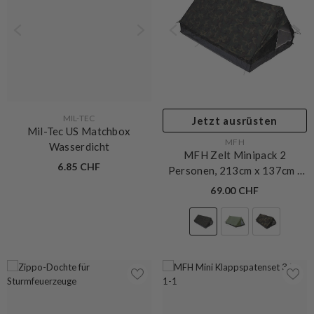
VERKÄUFERIN:
MIL-TEC
Jetzt ausrüsten
Mil-Tec US Matchbox
VERKÄUFERIN:
MFH
Wasserdicht
MFH Zelt Minipack 2
6.85 CHF
Personen, 213cm x 137cm
-
Woodland
69.00 CHF