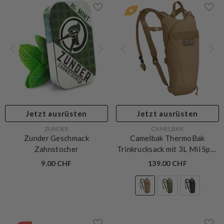
★
Jetzt ausrüsten
Jetzt ausrüsten
VERKÄUFERIN:
VERKÄUFERIN:
ZUNDER
CAMELBAK
Zunder Geschmack
Camelbak ThermoBak
Zahnstocher
Trinkrucksack mit 3L Mil Spec
Crux Long Trinkblase
-
9.00 CHF
139.00 CHF
Coyote