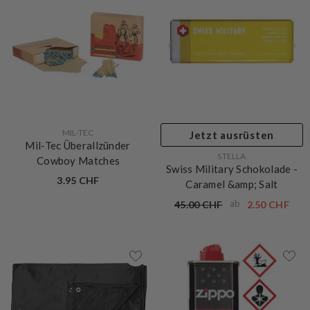
VERKÄUFERIN:
MIL-TEC
Jetzt ausrüsten
Mil-Tec Überallzünder
VERKÄUFERIN:
STELLA
Cowboy Matches
Swiss Military Schokolade -
3.95 CHF
Caramel &amp; Salt
ab
45.00 CHF
2.50 CHF
– 3%