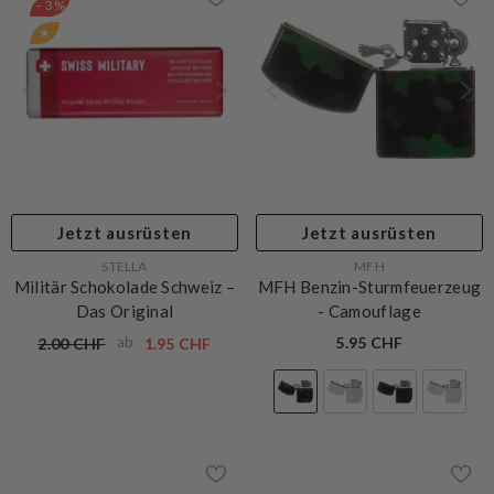
– 3%
★
Jetzt ausrüsten
Jetzt ausrüsten
VERKÄUFERIN:
VERKÄUFERIN:
STELLA
MFH
Militär Schokolade Schweiz –
MFH Benzin-Sturmfeuerzeug
Das Original
- Camouflage
ab
5.95 CHF
2.00 CHF
1.95 CHF