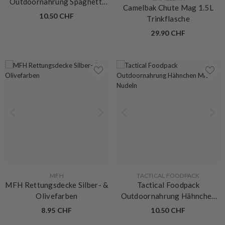
Outdoornahrung Spaghetti
Camelbak Chute Mag 1.5L
Bolognese
10.50 CHF
Trinkflasche
29.90 CHF
VERKÄUFERIN:
VERKÄUFERIN:
MFH
TACTICAL FOODPACK
MFH Rettungsdecke Silber- &
Tactical Foodpack
Olivefarben
Outdoornahrung Hähnchen
Mit Nudeln
8.95 CHF
10.50 CHF