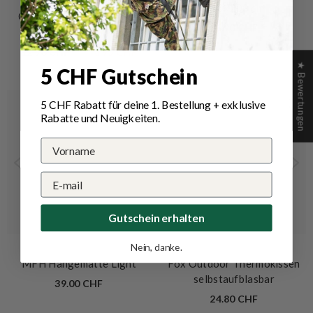
VERKÄUFERIN:
OPTIMUS
140x200 cm
Optimus Gaskartusche 4-
85.90 CHF
Season
ab
12.90 CHF
8.95 CHF
★ Bewertungen
5 CHF Gutschein
5 CHF Rabatt für deine 1.
Bestellung
+ exklusive
Rabatte und Neuigkeiten.
Gutschein erhalten
Nein, danke.
VERKÄUFERIN:
VERKÄUFERIN:
MFH
FOX OUTDOOR
MFH Hängematte Light
Fox Outdoor Thermokissen
selbstaufblasbar
39.00 CHF
24.80 CHF