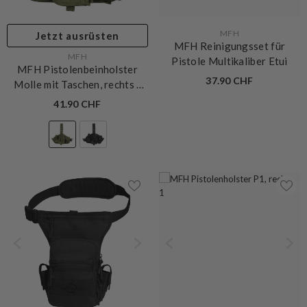
VERKÄUFERIN:
MFH
Jetzt ausrüsten
MFH Reinigungsset für
VERKÄUFERIN:
MFH
Pistole Multikaliber Etui
MFH Pistolenbeinholster
37.90 CHF
Molle mit Taschen, rechts
-
Olive
41.90 CHF