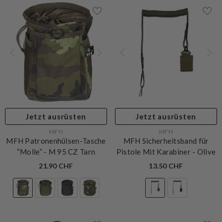
Jetzt ausrüsten
Jetzt ausrüsten
VERKÄUFERIN:
VERKÄUFERIN:
MFH
MFH
MFH Patronenhülsen-Tasche
MFH Sicherheitsband für
“Molle”
- M 95 CZ Tarn
Pistole Mit Karabiner
- Olive
21.90 CHF
13.50 CHF