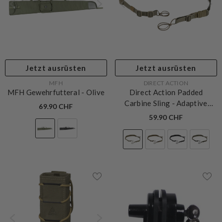
Jetzt ausrüsten
Jetzt ausrüsten
VERKÄUFERIN:
VERKÄUFERIN:
MFH
DIRECT ACTION
MFH Gewehrfutteral
- Olive
Direct Action Padded
Carbine Sling
- Adaptive
69.90 CHF
Green
59.90 CHF