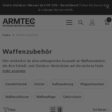
Zum Inhalt springen
Gratis Outdoor-Messer ab CHF 250.– Bestellwert!
🔪Nur für kurze Zeit
& solange Vorrat reicht.
0
0
Art
Home
Waffenzubehör
Waffenzubehör
Hier entdeckst du eine umfangreiche Auswahl an Waffenzubehör,
die Ihre Schieß- und Outdoor-Aktivitäten auf die nächste Stufe
mehr anzeigen
Gewehrbändel
Holster
Aufbewahrung
Magazintaschen
Waffenschlösser
Waffenpflege
Gehörschutz
Sortieren
Filter