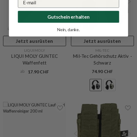
Gutschein erhalten
Nein, danke.
Jetzt ausrüsten
Jetzt ausrüsten
VERKÄUFERIN:
VERKÄUFERIN:
LIQUI MOLY
MIL-TEC
LIQUI MOLY GUNTEC
Mil-Tec Gehörschutz Aktiv
-
Waffenfett
Schwarz
ab
74.90 CHF
17.90 CHF