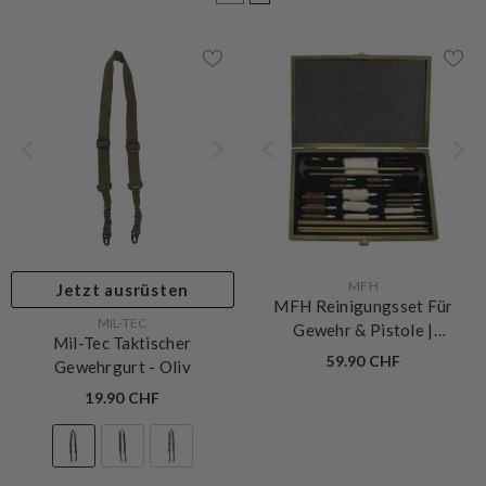
VERKÄUFERIN:
MFH
Jetzt ausrüsten
MFH Reinigungsset Für
VERKÄUFERIN:
MIL-TEC
Gewehr & Pistole |
Mil-Tec Taktischer
Multikaliber
59.90 CHF
Gewehrgurt
- Oliv
19.90 CHF