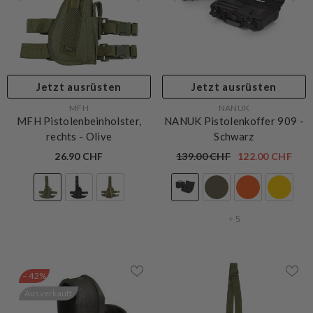
Jetzt ausrüsten
Jetzt ausrüsten
VERKÄUFERIN:
VERKÄUFERIN:
MFH
NANUK
MFH Pistolenbeinholster,
NANUK Pistolenkoffer 909
-
rechts
- Olive
Schwarz
26.90 CHF
139.00 CHF
122.00 CHF
+
5
– 42%
Ausverkauft