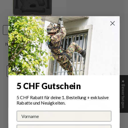
VERKÄUFERIN:
MFH
Jetzt ausrüsten
MFH Österreichisches
VERKÄUFERIN:
NANUK
Pistolenholster Rechts
NANUK Pistolenkoffer 910
31.50 CHF
2UP
- Tan
169.00 CHF
158.00 CHF
★ Bewertungen
5 CHF Gutschein
+
7
5 CHF Rabatt für deine 1.
Bestellung
+ exklusive
Rabatte und Neuigkeiten.