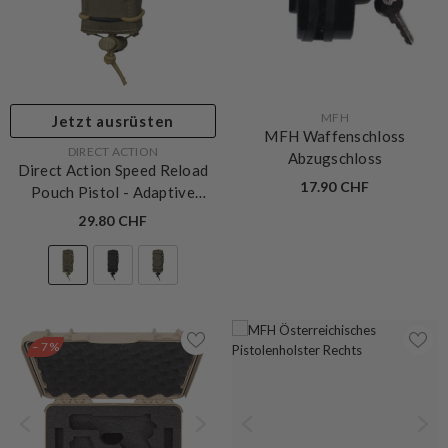
VERKÄUFERIN:
MFH
Jetzt ausrüsten
MFH Waffenschloss
VERKÄUFERIN:
DIRECT ACTION
Abzugschloss
Direct Action Speed Reload
17.90 CHF
Pouch Pistol
- Adaptive
Green
29.80 CHF
– 7%