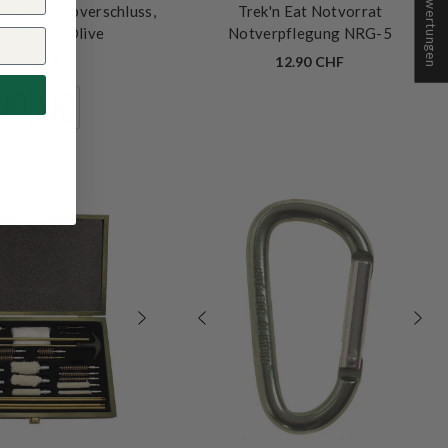
★ Bewertungen
er, Schraubverschluss,
Trek'n Eat Notvorrat
m x 8cm
- Olive
Notverpflegung NRG-5
8.90 CHF
12.90 CHF