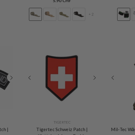
5.90 CHF
+
2
VERKÄUFERIN:
VERKÄUFERIN:
TIGERTEC
tch |
Tigertec Schweiz Patch |
Mil-Tec Wä