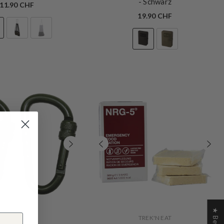
- Schwarz
11.90 CHF
19.90 CHF
VERKÄUFERIN:
MFH
TREK'N EAT