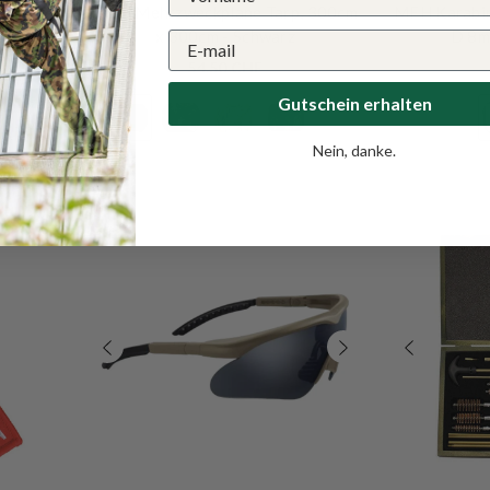
 Coyote
MFH Mehrzweckplane Tarp, 300cm
MFH Karabin
VERKÄUFERIN:
MIL-TEC
x 300cm
- Schwarz
D 8m
Mil-Tec Schlüsselanhänger
54.50 CHF
Paracord Karabiner
- Olive
Gutschein erhalten
8.90 CHF
+
1
Nein, danke.