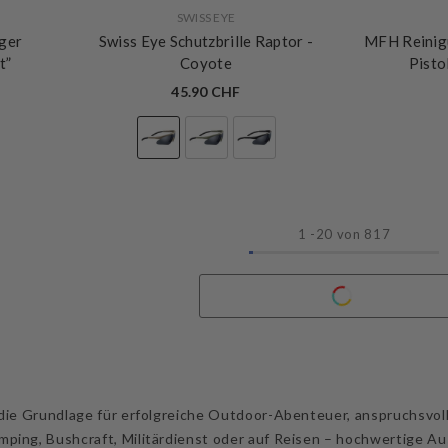
VERKÄUFERIN:
VERKÄUFERIN:
SWISS EYE
nger
Swiss Eye Schutzbrille Raptor
-
MFH Reinig
t”
Coyote
Pisto
45.90 CHF
1
-
20
von 817
 die Grundlage für erfolgreiche Outdoor-Abenteuer, anspruchsvoll
ping, Bushcraft, Militärdienst oder auf Reisen – hochwertige Au