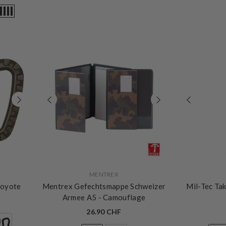
VERKÄUFERIN:
VERKÄUFERIN:
MENTREX
Coyote
Mentrex Gefechtsmappe Schweizer
Mil-Tec Ta
Armee A5
- Camouflage
26.90 CHF