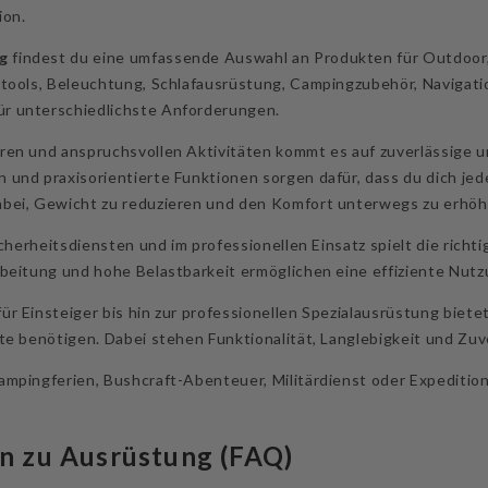
ion.
g
findest du eine umfassende Auswahl an Produkten für Outdoor, 
tools, Beleuchtung, Schlafausrüstung, Campingzubehör, Navigati
r unterschiedlichste Anforderungen.
en und anspruchsvollen Aktivitäten kommt es auf zuverlässige u
und praxisorientierte Funktionen sorgen dafür, dass du dich jede
bei, Gewicht zu reduzieren und den Komfort unterwegs zu erhöh
icherheitsdiensten und im professionellen Einsatz spielt die rich
rbeitung und hohe Belastbarkeit ermöglichen eine effiziente Nut
r Einsteiger bis hin zur professionellen Spezialausrüstung biete
te benötigen. Dabei stehen Funktionalität, Langlebigkeit und Zuve
mpingferien, Bushcraft-Abenteuer, Militärdienst oder Expedition
n zu Ausrüstung (FAQ)