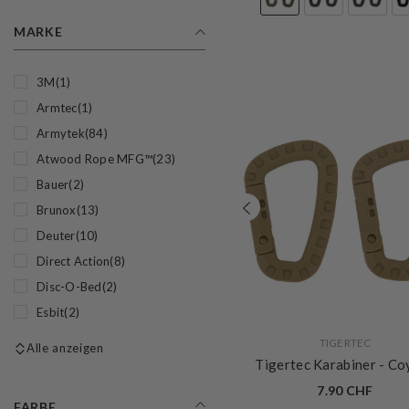
MARKE
3M
(1)
Armtec
(1)
Armytek
(84)
Atwood Rope MFG™
(23)
Bauer
(2)
Brunox
(13)
Deuter
(10)
Direct Action
(8)
Disc-O-Bed
(2)
Esbit
(2)
VERKÄUFERIN:
TIGERTEC
Alle anzeigen
Tigertec Karabiner
- Co
7.90 CHF
FARBE