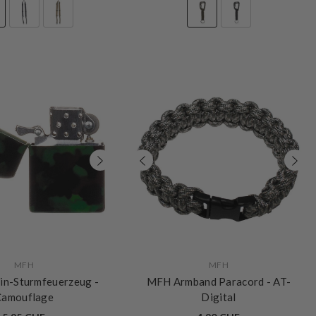
VERKÄUFERIN:
MFH
MFH
in-Sturmfeuerzeug
-
MFH Armband Paracord
- AT-
Camouflage
Digital