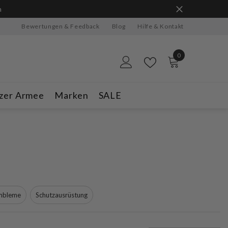
gratis dazu!
Bewertungen & Feedback
Blog
Hilfe & Kontakt
0
0
Artikel
zer Armee
Marken
SALE
Embleme
Schutzausrüstung