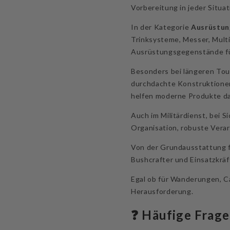
Vorbereitung in jeder Situat
In der Kategorie
Ausrüstun
Trinksysteme, Messer, Multi
Ausrüstungsgegenstände fü
Besonders bei längeren Tour
durchdachte Konstruktionen 
helfen moderne Produkte da
Auch im Militärdienst, bei S
Organisation, robuste Vera
Von der Grundausstattung fü
Bushcrafter und Einsatzkräf
Egal ob für Wanderungen, Ca
Herausforderung.
❓ Häufige Frage