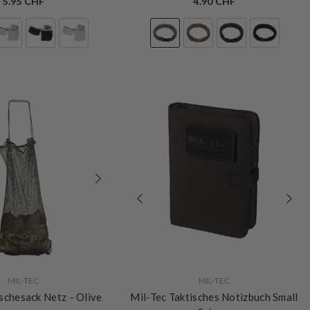
5.95 CHF
4.90 CHF
VERKÄUFERIN:
MIL-TEC
MIL-TEC
schesack Netz
- Olive
Mil-Tec Taktisches Notizbuch Small