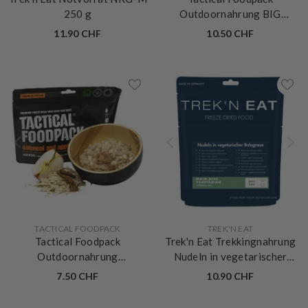
Trek'n Eat Notvorrat NRG-M
Tactical Foodpack
250 g
Outdoornahrung BIG
Süsskartoffel Curry
11.90 CHF
10.50 CHF
VERKÄUFERIN:
VERKÄUFERIN:
TACTICAL FOODPACK
TREK'N EAT
Tactical Foodpack
Trek'n Eat Trekkingnahrung
Outdoornahrung
Nudeln in vegetarischer
Haferflocken mit Äpfeln
Bolognese
7.50 CHF
10.90 CHF