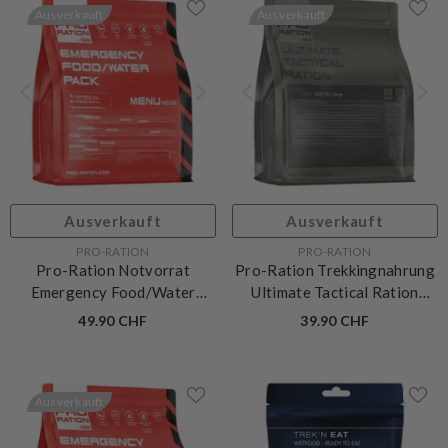
Ausverkauft
Ausverkauft
Ausverkauft
Ausverkauft
VERKÄUFERIN:
VERKÄUFERIN:
PRO-RATION
PRO-RATION
Pro-Ration Notvorrat
Pro-Ration Trekkingnahrung
Emergency Food/Water
Ultimate Tactical Ration
Menu vegetarisch
Halbtagesmenü Vegetarisch
49.90 CHF
39.90 CHF
Ausverkauft