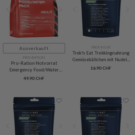
VERKÄUFERIN:
TREK'N EAT
Ausverkauft
Trek'n Eat Trekkingnahrung
VERKÄUFERIN:
PRO-RATION
Gemüsebällchen mit Nudeln
Pro-Ration Notvorrat
RTE
16.90 CHF
Emergency Food/Water
Menu V
49.90 CHF