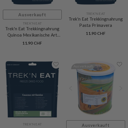
VERKÄUFERIN:
TREK'N EAT
Ausverkauft
Trek'n Eat Trekkingnahrung
VERKÄUFERIN:
TREK'N EAT
Pasta Primavera
Trek'n Eat Trekkingnahrung
11.90 CHF
Quinoa Mexikanische Art
Vegan
11.90 CHF
Ausverkauft
VERKÄUFERIN: