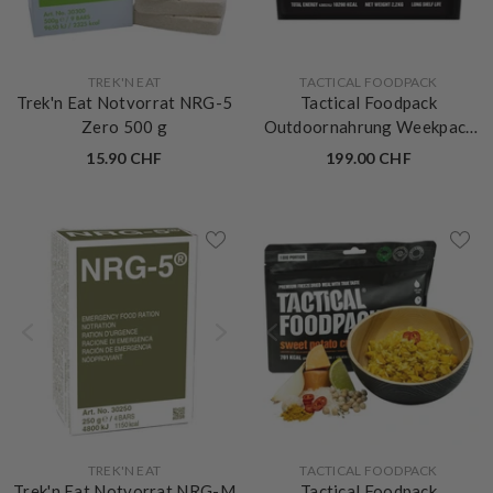
VERKÄUFERIN:
VERKÄUFERIN:
TREK'N EAT
TACTICAL FOODPACK
Trek'n Eat Notvorrat NRG-5
Tactical Foodpack
Zero 500 g
Outdoornahrung Weekpack
Juliett
15.90 CHF
199.00 CHF
VERKÄUFERIN:
VERKÄUFERIN:
TREK'N EAT
TACTICAL FOODPACK