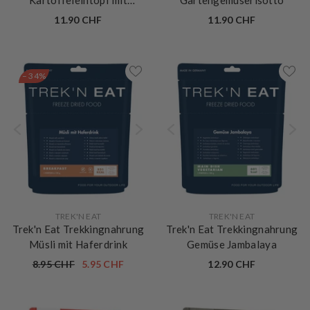
Kartoffeleintopf mit
Gartengemüserisotto
Röstzwiebeln
11.90 CHF
11.90 CHF
– 34%
VERKÄUFERIN:
VERKÄUFERIN:
TREK'N EAT
TREK'N EAT
Trek'n Eat Trekkingnahrung
Trek'n Eat Trekkingnahrung
Müsli mit Haferdrink
Gemüse Jambalaya
8.95 CHF
5.95 CHF
12.90 CHF