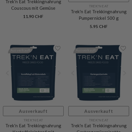
TREK'N EAT
Ausverkauft
Trek'n Eat Trekkingnahrung
VERKÄUFERIN:
TREK'N EAT
Couscous mit Gemüse
Trek'n Eat Trekkingnahrung
11.90 CHF
Pumpernickel 500 g
5.95 CHF
Ausverkauft
Ausverkauft
Ausverkauft
Ausverkauft
VERKÄUFERIN:
VERKÄUFERIN:
TREK'N EAT
TREK'N EAT
Trek'n Eat Trekkingnahrung
Trek'n Eat Trekkingnahrung