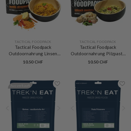
VERKÄUFERIN:
VERKÄUFERIN:
TACTICAL FOODPACK
TACTICAL FOODPACK
Tactical Foodpack
Tactical Foodpack
Outdoornahrung Linsen
Outdoornahrung Pilzpasta
Stroganoff
mit Spinat
10.50 CHF
10.50 CHF
Ausverkauft