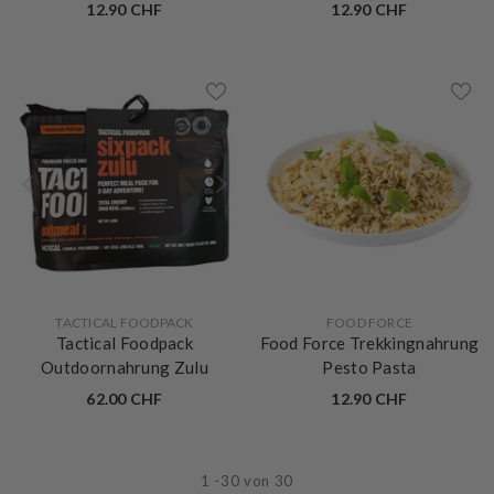
mit Gemüse
12.90 CHF
12.90 CHF
VERKÄUFERIN:
VERKÄUFERIN:
TACTICAL FOODPACK
FOOD FORCE
Tactical Foodpack
Food Force Trekkingnahrung
Outdoornahrung Zulu
Pesto Pasta
62.00 CHF
12.90 CHF