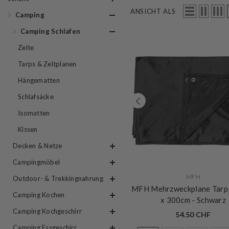
ANSICHT ALS
Camping
Camping Schlafen
Zelte
Tarps & Zeltplanen
Hängematten
Schlafsäcke
Isomatten
Kissen
Decken & Netze
Campingmöbel
VERKÄUFERIN:
MFH
Outdoor- & Trekkingnahrung
MFH Mehrzweckplane Tarp
Camping Kochen
x 300cm
- Schwarz
Camping Kochgeschirr
54.50 CHF
Camping Essgeschirr