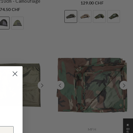
 210cm
- Camouflage
129.00 CHF
74.50 CHF
VERKÄUFERIN:
MFH
MFH