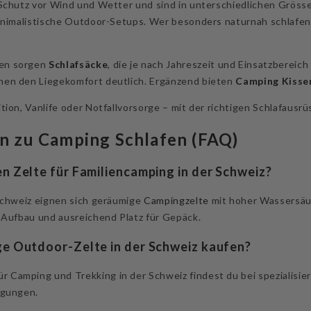
Schutz vor Wind und Wetter und sind in unterschiedlichen Grössen
minimalistische Outdoor-Setups. Wer besonders naturnah schlafen
en sorgen
Schlafsäcke
, die je nach Jahreszeit und Einsatzberei
en den Liegekomfort deutlich. Ergänzend bieten
Camping Kisse
tion, Vanlife oder Notfallvorsorge – mit der richtigen Schlafausr
n zu Camping Schlafen (FAQ)
n Zelte für Familiencamping in der Schweiz?
Schweiz eignen sich geräumige
Campingzelte
mit hoher Wassersäul
 Aufbau und ausreichend Platz für Gepäck.
ge Outdoor-Zelte in der Schweiz kaufen?
ür Camping und Trekking in der Schweiz findest du bei spezialis
ngungen.