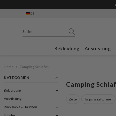
Zum Inhalt springen
DE
Bekleidung
Ausrüstung
Home
Camping Schlafen
KATEGORIEN
Camping Schla
Bekleidung
Ausrüstung
Zelte
Tarps & Zeltplanen
Rucksäcke & Taschen
Schuhe