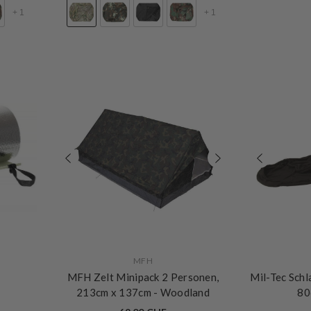
+
1
+
1
VERKÄUFERIN:
VERKÄUFERIN:
MFH
e
MFH Zelt Minipack 2 Personen,
Mil-Tec Schl
213cm x 137cm
- Woodland
8