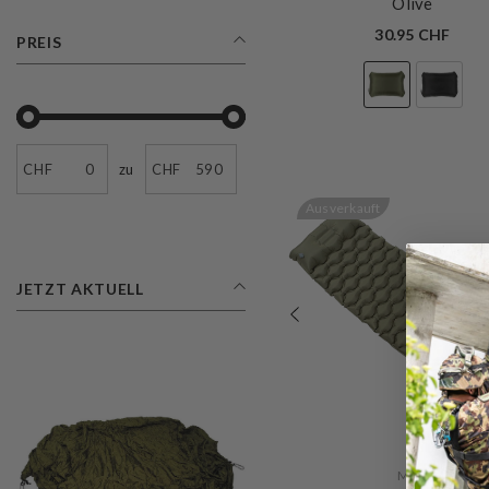
Olive
30.95 CHF
PREIS
CHF
zu
CHF
Ausverkauft
JETZT AKTUELL
VERKÄUFERIN:
MFH