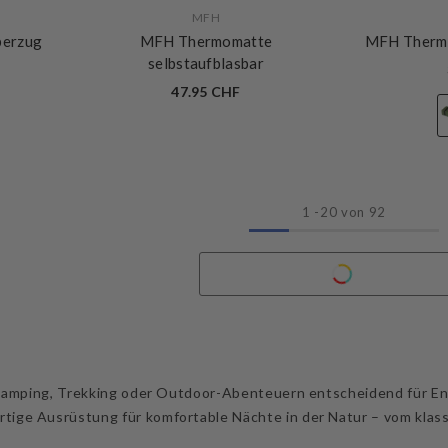
VERKÄUFERIN:
VERKÄUFERIN:
MFH
berzug
MFH Thermomatte
MFH Thermo
selbstaufblasbar
47.95 CHF
1
-
20
von 92
 Camping, Trekking oder Outdoor-Abenteuern entscheidend für Ene
tige Ausrüstung für komfortable Nächte in der Natur – vom klass