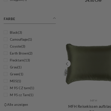
24.50 CHF
FARBE
Black
(3)
Camouflage
(1)
Coyote
(3)
Earth Brown
(2)
Flecktarn
(13)
Grau
(1)
Green
(1)
M05
(1)
M 95 CZ tarn
(1)
M 95 cz Tarn
(1)
VERKÄUFERIN:
MFH
Alle anzeigen
MFH Reisekissen aufbla