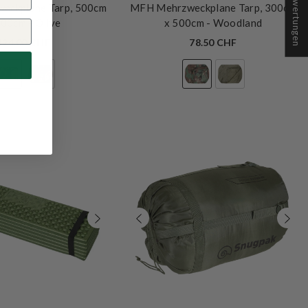
★ Bewertungen
eckplane Tarp, 500cm
MFH Mehrzweckplane Tarp, 300cm
600cm
- Olive
x 500cm
- Woodland
124.00 CHF
78.50 CHF