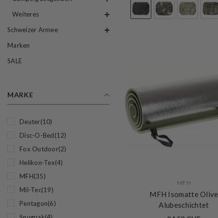
Weiteres
Schweizer Armee
Marken
SALE
MARKE
Deuter
(10)
Disc-O-Bed
(12)
Fox Outdoor
(2)
Helikon-Tex
(4)
MFH
(35)
VERKÄUFERIN:
MFH
Mil-Tec
(19)
MFH Isomatte Oliv
Pentagon
(6)
Alubeschichtet
Snugpak
(4)