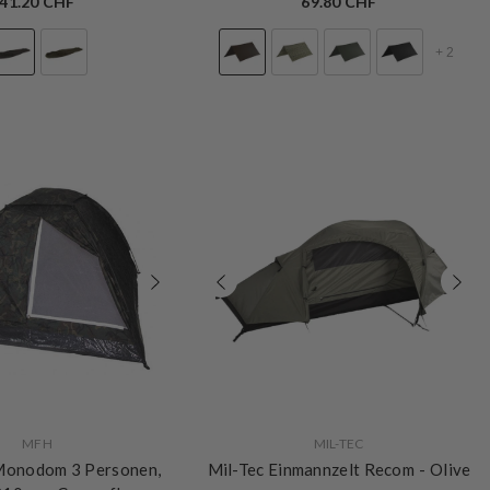
41.20 CHF
69.80 CHF
+
2
VERKÄUFERIN:
MFH
MIL-TEC
Monodom 3 Personen,
Mil-Tec Einmannzelt Recom
- Olive