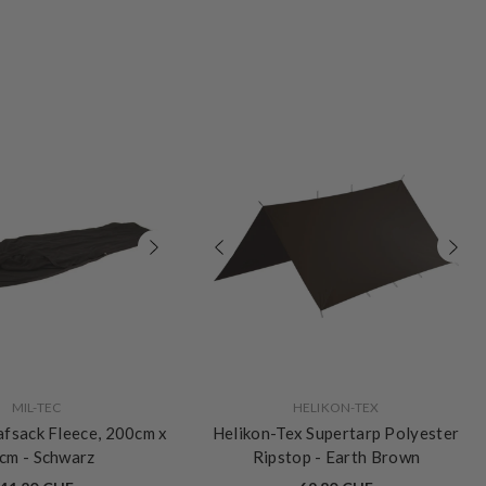
VERKÄUFERIN:
MIL-TEC
HELIKON-TEX
afsack Fleece, 200cm x
Helikon-Tex Supertarp Polyester
0cm
- Schwarz
Ripstop
- Earth Brown