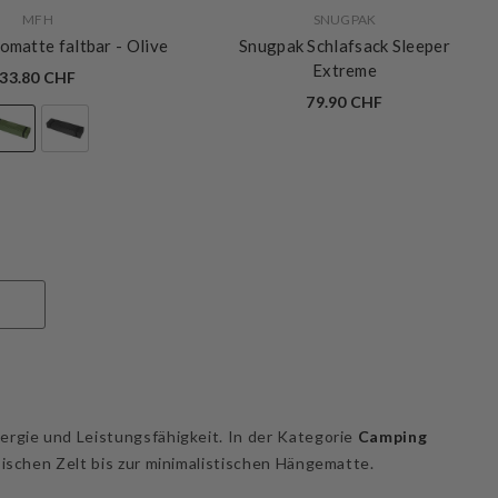
VERKÄUFERIN:
MFH
SNUGPAK
matte faltbar
- Olive
Snugpak Schlafsack Sleeper
Extreme
33.80 CHF
79.90 CHF
rgie und Leistungsfähigkeit. In der Kategorie
Camping
ischen Zelt bis zur minimalistischen Hängematte.