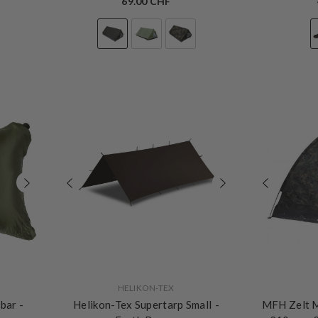
69.00 CHF
VERKÄUFERIN:
VERKÄUFERIN:
HELIKON-TEX
sbar
-
Helikon-Tex Supertarp Small
-
MFH Zelt 