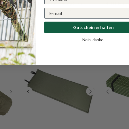
r mit
Mil-Tec Zelthering Stahl
MFH Mehrzw
x 
ab
1.90 CHF
Gutschein erhalten
VERKÄUFERIN:
FOX OUTDOOR
Fox Outdoor Thermokissen
Nein, danke.
selbstaufblasbar
24.80 CHF