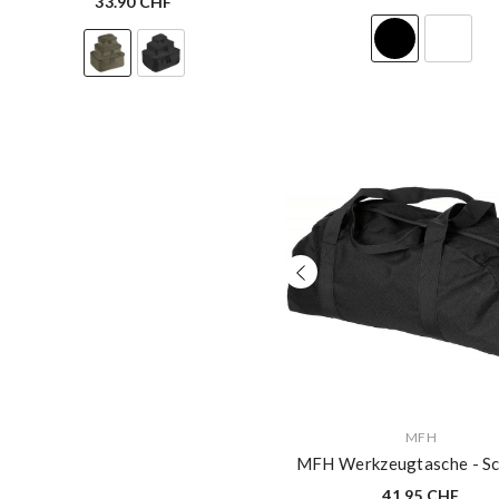
33.90 CHF
VERKÄUFERIN:
MFH
MFH Werkzeugtasche
- S
41.95 CHF