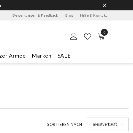
n
Bewertungen & Feedback
Blog
Hilfe & Kontakt
0
0
Artikel
zer Armee
Marken
SALE
meistverkauft
SORTIEREN NACH