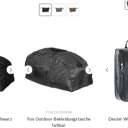
22.90 CHF
VERKÄUFERIN:
VERKÄUFERIN:
FOX OUTDOOR
chwarz
Fox Outdoor Bekleidungstasche
Deuter Wa
faltbar