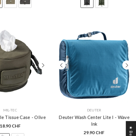
VERKÄUFERIN:
MIL-TEC
DEUTER
le Tissue Case
- Olive
Deuter Wash Center Lite I
- Wave
Ink
18.90 CHF
29.90 CHF