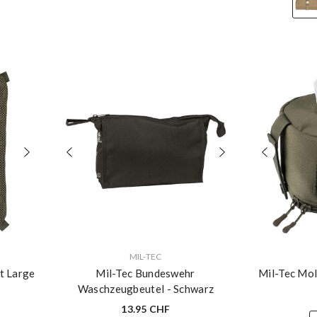
VERKÄUFERIN:
VERKÄUFERIN:
MIL-TEC
VERKÄUFERIN:
MFH
tt Large
Mil-Tec Bundeswehr
Mil-Tec Mol
MFH Waschzeugtasche
Waschzeugbeutel
- Schwarz
rollbar
- Olive
13.95 CHF