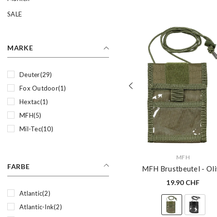
SALE
MARKE
Deuter
(29)
Fox Outdoor
(1)
Hextac
(1)
MFH
(5)
Mil-Tec
(10)
VERKÄUFERIN:
MFH
FARBE
MFH Brustbeutel
- Ol
19.90 CHF
Atlantic
(2)
Atlantic-Ink
(2)