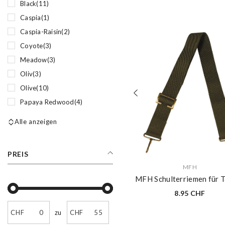
Black
(11)
Caspia
(1)
Caspia-Raisin
(2)
Coyote
(3)
Meadow
(3)
Oliv
(3)
Olive
(10)
Papaya Redwood
(4)
Alle anzeigen
PREIS
VERKÄUFERIN:
MFH
MFH Schulterriemen für 
8.95 CHF
CHF
zu
CHF