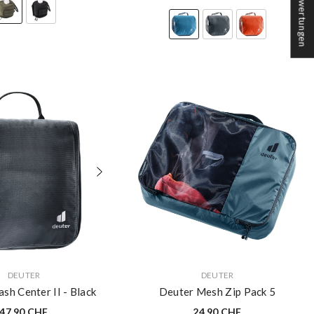
★ Bewertungen
VERKÄUFERIN:
DEUTER
DEUTER
sh Center II
- Black
Deuter Mesh Zip Pack 5
47.90 CHF
24.90 CHF