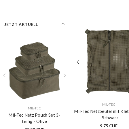
JETZT AKTUELL
VERKÄUFERIN:
MIL-TEC
VERKÄUFERIN:
VERKÄUFERIN:
MIL-TEC
MIL-TEC
Mil-Tec Netzbeutel mit Kle
Mil-Tec Netz Pouch Set 3-
Mil-Tec Nähzeug mit Etui
- Schwarz
teilig
- Olive
5.95 CHF
9.75 CHF