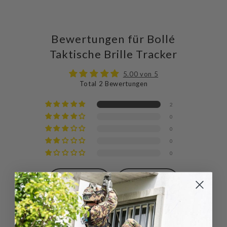
Bewertungen für Bollé
Taktische Brille Tracker
5.00 von 5
Total 2 Bewertungen
2
0
0
0
0
Schreibe
Eine
eine
Frage
Bewertung
stellen