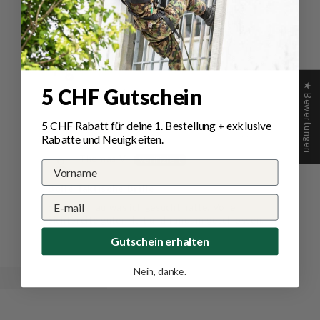
Sort by
01/01/2026
Helmut R.
★ Bewertungen
5 CHF Gutschein
Bollé Taktische Brille Tracker
5 CHF Rabatt für deine 1.
Bestellung
+ exklusive
Rabatte und Neuigkeiten.
08/11/2025
Thomas V.
Bollé Taktische Brille
Super, genau was ich gesucht hatte. Volle
Sichtbreite guter Halt und rundum geschlossen.
Gutschein erhalten
Nein, danke.