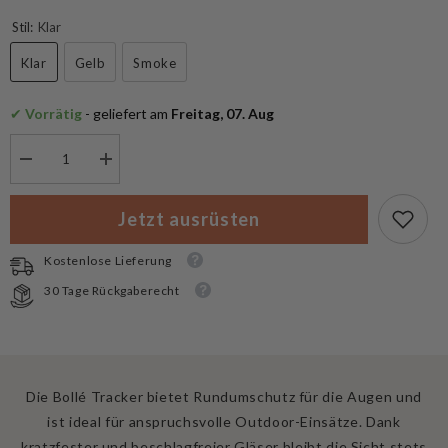
Stil:
Klar
Klar
Gelb
Smoke
✔
 Vorrätig
 - geliefert am
 Freitag, 07. Aug
Menge
Menge
verringern
erhöhen
für
für
Bollé
Bollé
Jetzt ausrüsten
Taktische
Taktische
Brille
Brille
Tracker
Tracker
Kostenlose Lieferung
30 Tage Rückgaberecht
Die Bollé Tracker bietet Rundumschutz für die Augen und
ist ideal für anspruchsvolle Outdoor-Einsätze. Dank
kratzfester und beschlagfreier Gläser bleibt die Sicht stets