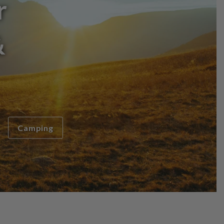
r
&
Camping