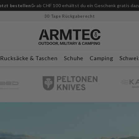
-Messer ab CHF 250.– Bestellwert!
🔪Nur für kurze Zeit & solan
30 Tage Rückgaberecht
Rucksäcke & Taschen
Schuhe
Camping
Schwei