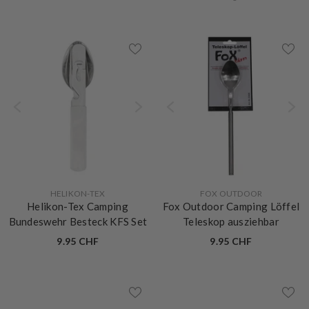
Wildo Camping Geschirr Se
+
3
11.90 CHF
Box Complete
- Olive
22.90 CHF
VERKÄUFERIN:
VERKÄUFERIN:
HELIKON-TEX
FOX OUTDOOR
Helikon-Tex Camping
Fox Outdoor Camping Löffel
Bundeswehr Besteck KFS Set
Teleskop ausziehbar
9.95 CHF
9.95 CHF