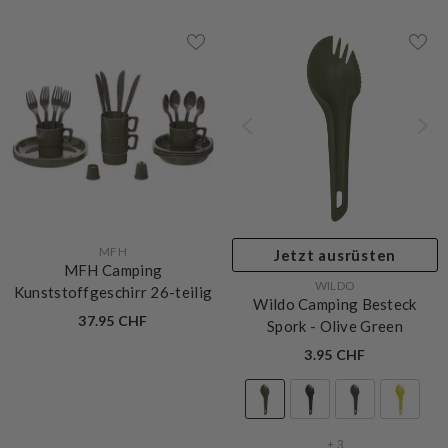
VERKÄUFERIN:
MFH
Jetzt ausrüsten
MFH Camping
VERKÄUFERIN:
WILDO
Kunststoffgeschirr 26-teilig
Wildo Camping Besteck
37.95 CHF
Spork
- Olive Green
3.95 CHF
ERKÄUFERIN:
FOX OUTDOOR
Jetzt ausrüste
Fox Outdoor Camping Essbesteck
VERKÄUFERIN:
WILDO
Extra Light 3-teilig