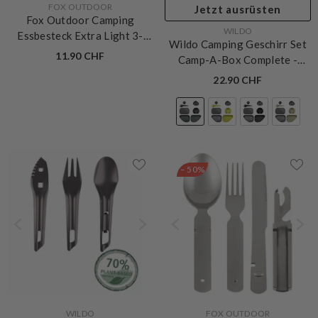
VERKÄUFERIN:
FOX OUTDOOR
Jetzt ausrüsten
Fox Outdoor Camping
VERKÄUFERIN:
WILDO
Essbesteck Extra Light 3-
Wildo Camping Geschirr Set
teilig
11.90 CHF
Camp-A-Box Complete
-
Olive Green
22.90 CHF
– 50%