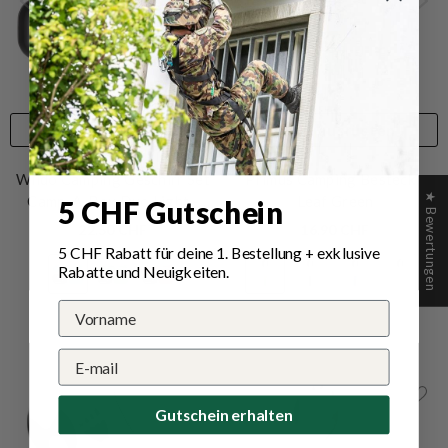
Jetzt ausrüsten
Jetzt ausrüsten
VERKÄUFERIN:
VERKÄUFERIN:
WILDO
PRIMUS
Wildo Camping Geschirr Set
Primus Camping Besteck
-
★ Bewertungen
5 CHF Gutschein
Camp-A-Box Duo Light
-
Leaf Green
Azure
22.50 CHF
16.90 CHF
5 CHF Rabatt für deine 1.
Bestellung
+ exklusive
Rabatte und Neuigkeiten.
+
2
Gutschein erhalten