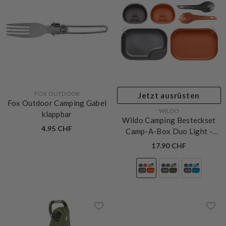
VERKÄUFERIN:
FOX OUTDOOR
Jetzt ausrüsten
Fox Outdoor Camping Gabel
VERKÄUFERIN:
WILDO
klappbar
Wildo Camping Besteckset
4.95 CHF
Camp-A-Box Duo Light
-
Orange / Dark Grey
17.90 CHF