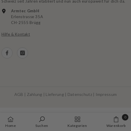
Dein führender Ausrüster für Militär, Outdoor und Camping. In der
Schweiz seit Jahren etabliert und nun auch europaweit für dich da.
Armtec GmbH
Erlenstrasse 35A
CH-2555 Brügg
Hilfe & Kontakt
AGB
|
Zahlung
|
Lieferung
|
Datenschutz
|
Impressum
Zahlungsarten
0
0
Home
Suchen
Kategorien
Warenkorb
Artike