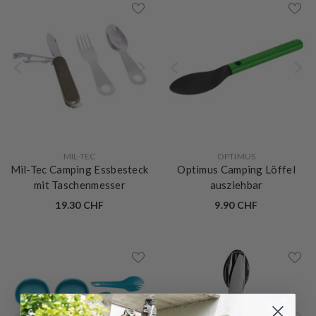
VERKÄUFERIN:
VERKÄUFERIN:
MIL-TEC
OPTIMUS
Mil-Tec Camping Essbesteck
Optimus Camping Löffel
mit Taschenmesser
ausziehbar
19.30 CHF
9.90 CHF