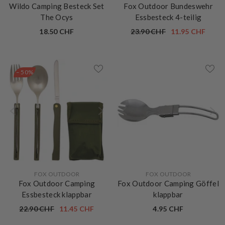
VERKÄUFERIN:
VERKÄUFERIN:
WILDO
FOX OUTDOOR
Wildo Camping Besteck Set
Fox Outdoor Bundeswehr
The Ocys
Essbesteck 4-teilig
18.50 CHF
23.90 CHF
11.95 CHF
– 50%
VERKÄUFERIN:
VERKÄUFERIN:
FOX OUTDOOR
FOX OUTDOOR
Fox Outdoor Camping
Fox Outdoor Camping Göffel
Essbesteck klappbar
klappbar
22.90 CHF
11.45 CHF
4.95 CHF