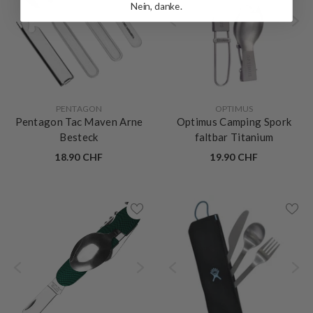
Nein, danke.
VERKÄUFERIN:
VERKÄUFERIN:
PENTAGON
OPTIMUS
Pentagon Tac Maven Arne
Optimus Camping Spork
Besteck
faltbar Titanium
18.90 CHF
19.90 CHF