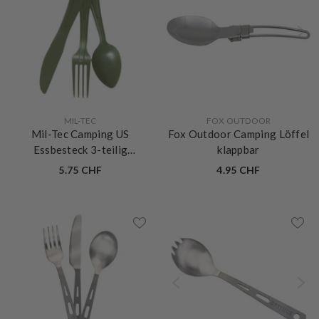
VERKÄUFERIN:
VERKÄUFERIN:
MIL-TEC
FOX OUTDOOR
Mil-Tec Camping US
Fox Outdoor Camping Löffel
Essbesteck 3-teilig
klappbar
Polycarbonat
5.75 CHF
4.95 CHF