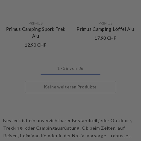
VERKÄUFERIN:
VERKÄUFERIN:
PRIMUS
PRIMUS
Primus Camping Spork Trek
Primus Camping Löffel Alu
Alu
17.90 CHF
12.90 CHF
1
-
36
von 36
Keine weiteren Produkte
Besteck ist ein unverzichtbarer Bestandteil jeder Outdoor-,
Trekking- oder Campingausrüstung. Ob beim Zelten, auf