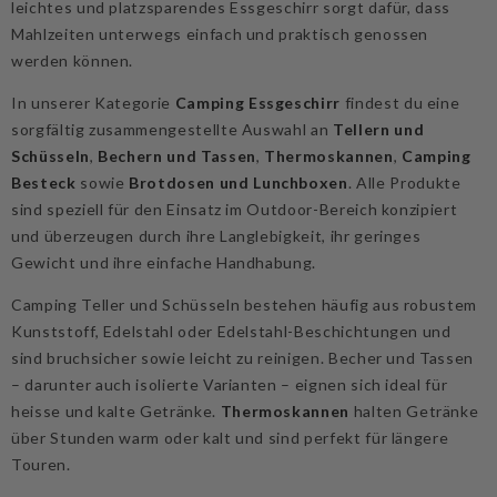
Reisen, beim Vanlife oder in der Notfallvorsorge – robustes,
leichtes und platzsparendes Essgeschirr sorgt dafür, dass
Mahlzeiten unterwegs einfach und praktisch genossen
werden können.
In unserer Kategorie
Camping Essgeschirr
findest du eine
sorgfältig zusammengestellte Auswahl an
Tellern und
Schüsseln
,
Bechern und Tassen
,
Thermoskannen
,
Camping
Besteck
sowie
Brotdosen und Lunchboxen
. Alle Produkte
sind speziell für den Einsatz im Outdoor-Bereich konzipiert
und überzeugen durch ihre Langlebigkeit, ihr geringes
Gewicht und ihre einfache Handhabung.
Camping Teller und Schüsseln bestehen häufig aus robustem
Kunststoff, Edelstahl oder Edelstahl-Beschichtungen und
sind bruchsicher sowie leicht zu reinigen. Becher und Tassen
– darunter auch isolierte Varianten – eignen sich ideal für
heisse und kalte Getränke.
Thermoskannen
halten Getränke
über Stunden warm oder kalt und sind perfekt für längere
Touren.