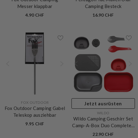
Fox Outdoor Camping
Pentagon Tac Maven Olaf
Messer klappbar
Camping Besteck
4.90 CHF
16.90 CHF
VERKÄUFERIN:
FOX OUTDOOR
Jetzt ausrüsten
Fox Outdoor Camping Gabel
VERKÄUFERIN:
WILDO
Teleskop ausziehbar
Wildo Camping Geschirr Set
9.95 CHF
Camp-A-Box Duo Complete
-
Red / Dark Grey