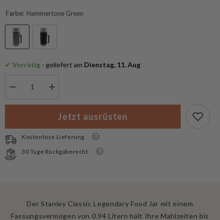
Farbe:
Hammertone Green
✔
 Vorrätig
 - geliefert am
 Dienstag, 11. Aug
Menge
Menge
verringern
erhöhen
für
für
Stanley
Stanley
Jetzt ausrüsten
Essensbehälter
Essensbehälter
The
The
Legendary
Legendary
Kostenlose Lieferung
0.94
0.94
L
L
30 Tage Rückgaberecht
Der Stanley Classic Legendary Food Jar mit einem
Fassungsvermögen von 0.94 Litern hält Ihre Mahlzeiten bis