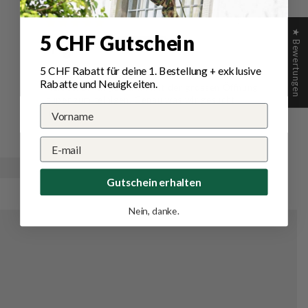
25/01/2025
★ Bewertungen
5 CHF Gutschein
Reto M.
Einfach genial
5 CHF Rabatt für deine 1.
Bestellung
+ exklusive
Rabatte und Neuigkeiten.
Hält schön lange warm, mit der grossen Öffnung
super zum teinigen. Genau was wir gesucht
haben
Gutschein erhalten
Nein, danke.