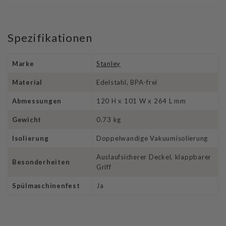
Spezifikationen
Marke
Stanley
Material
Edelstahl, BPA-frei
Abmessungen
120 H x 101 W x 264 L mm
Gewicht
0.73 kg
Isolierung
Doppelwandige Vakuumisolierung
Auslaufsicherer Deckel, klappbarer
Besonderheiten
Griff
Spülmaschinenfest
Ja