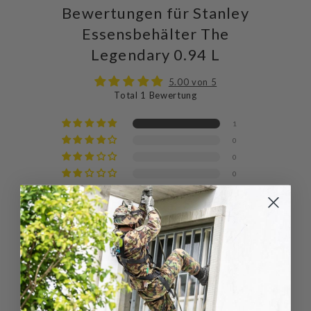
Bewertungen für Stanley
Essensbehälter The
Legendary 0.94 L
5.00 von 5
Total 1 Bewertung
1
0
0
0
0
Schreibe
Eine
eine
Frage
Bewertung
stellen
Sort by