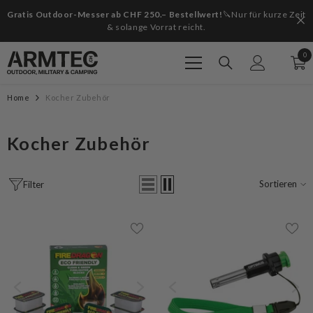
Zum Inhalt springen
Gratis Outdoor-Messer ab CHF 250.– Bestellwert!
🔪Nur für kurze Zeit
& solange Vorrat reicht.
0
0
Art
Home
Kocher Zubehör
Kocher Zubehör
Sortieren
Filter