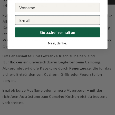
erhöht die Effizienz und Sicherheit beim Kochen im Freien.
Für viele Outdoor-Fans gehört auch Kaffee fest zum Camping-
Alltag. Mit Zubehör zum
Kaffee machen
lässt sich frischer
Kaffee überall zubereiten – ganz ohne Strom. Ebenso wichtig
Gutschein erhalten
ist sauberes Trinkwasser:
Wasserfilter und Systeme zur
Wasseraufbereitung
ermöglichen es, Wasser aus natürlichen
Nein, danke.
Quellen sicher nutzbar zu machen.
Um Lebensmittel und Getränke frisch zu halten, sind
Kühlboxen
ein unverzichtbarer Begleiter beim Camping.
Abgerundet wird die Kategorie durch
Feuerzeuge
, die für das
sichere Entzünden von Kochern, Grills oder Feuerstellen
sorgen.
Egal ob kurze Ausflüge oder längere Abenteuer – mit der
richtigen Ausrüstung zum Camping Kochen bist du bestens
vorbereitet.