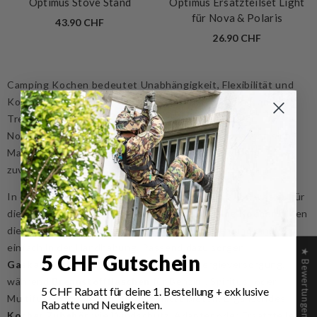
Optimus Stove Stand
Optimus Ersatzteilset Light
für Nova & Polaris
43.90 CHF
26.90 CHF
Camping Kochen bedeutet Unabhängigkeit, Flexibilität und
Komfort unterwegs. Ob beim klassischen Camping, auf
Trekkingtouren, beim Vanlife, Bushcraft oder in der
Notfallvorsorge – mit der richtigen Ausrüstung lassen sich
Mahlzeiten, Heissgetränke und Wasseraufbereitung
zuverlässig auch fernab von Infrastruktur umsetzen.
In der Kategorie Camping Kochen findest du alles, was du für
die mobile Outdoor-Küche benötigst.
Camping
K
ocher
bilden
die Basis für schnelles und effizientes Kochen und sind
einfach in der Handhabung. Passend dazu sorgen
★ Bewertungen
5 CHF Gutschein
Gaskartuschen
für eine zuverlässige Energieversorgung,
während
Brennstoffflaschen
für Benzin-, Spiritus- oder
5 CHF Rabatt für deine 1.
Bestellung
+ exklusive
Multifuelkocher maximale Flexibilität bieten. Ergänzendes
Rabatte und Neuigkeiten.
Kocher Zubehör
wie Windschutz, Adapter oder Ersatzteile