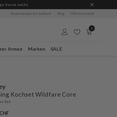
ge Vorrat reicht.
Bewertungen & Feedback
Blog
Hilfe & Kontakt
0
0
Artikel
zer Armee
Marken
SALE
ey
ng Kochset Wildfare Core
ges Set
 CHF