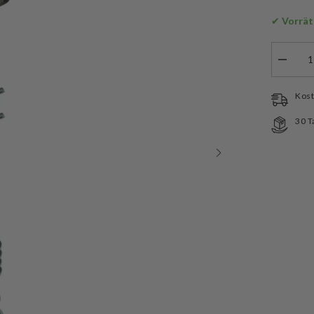
✔
 Vorrät
Menge
verringe
für
Stanley
Kost
Campin
Kochse
30 T
Wildfare
Core