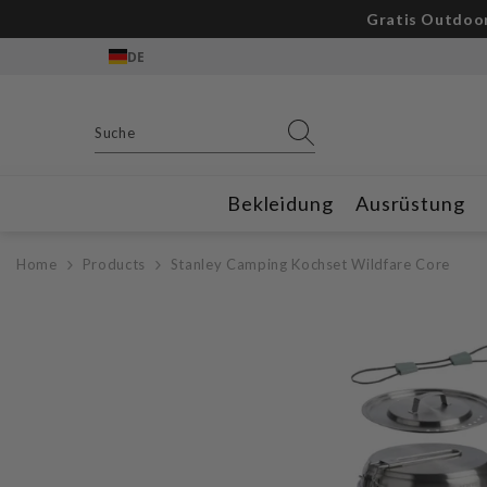
Zum Inhalt springen
Gratis Outdoor
DE
Bekleidung
Ausrüstung
Home
Products
Stanley Camping Kochset Wildfare Core