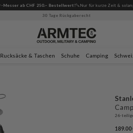
-Messer ab CHF 250.– Bestellwert!
🔪Nur für kurze Zeit & solan
30 Tage Rückgaberecht
Rucksäcke & Taschen
Schuhe
Camping
Schwei
Stanl
Campi
26-teili
189.00