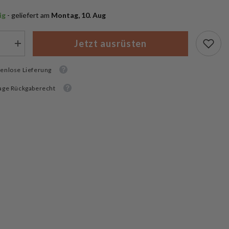
ig
 - geliefert am
 Montag, 10. Aug
Jetzt ausrüsten
Menge
rn
erhöhen
für
enlose Lieferung
Stanley
g
Camping
t
Kochset
age Rückgaberecht
Wildfare
Core