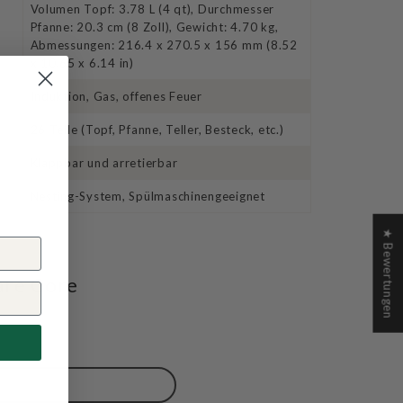
Volumen Topf: 3.78 L (4 qt), Durchmesser
Pfanne: 20.3 cm (8 Zoll), Gewicht: 4.70 kg,
Abmessungen: 216.4 x 270.5 x 156 mm (8.52
x 10.65 x 6.14 in)
Induktion, Gas, offenes Feuer
26 Teile (Topf, Pfanne, Teller, Besteck, etc.)
Klappbar und arretierbar
Nesting-System, Spülmaschinengeeignet
★ Bewertungen
are Core