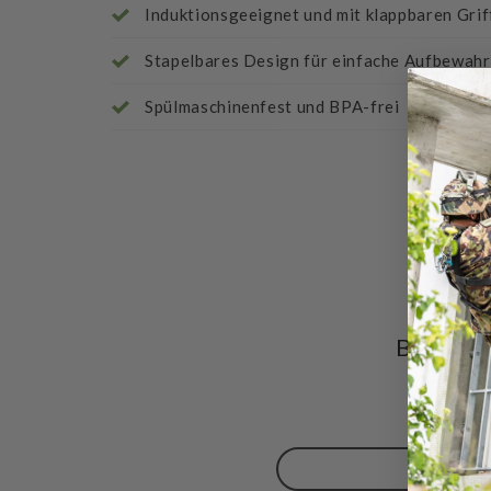
Induktionsgeeignet und mit klappbaren Grif
Stapelbares Design für einfache Aufbewah
Spülmaschinenfest und BPA-frei
Bewertu