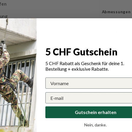
fen
Abmessungen
rung
Kompatibilität
Set-Inhalt
5 CHF Gutschein
Griff
5 CHF Rabatt als Geschenk für deine 1.
Weiteres
Bestellung + exklusive Rabatte.
ngen für Stanley Camping Kochset Wildf
Schreiben Sie die erste Bewertung
Gutschein erhalten
Nein, danke.
Schreibe eine Bewertung