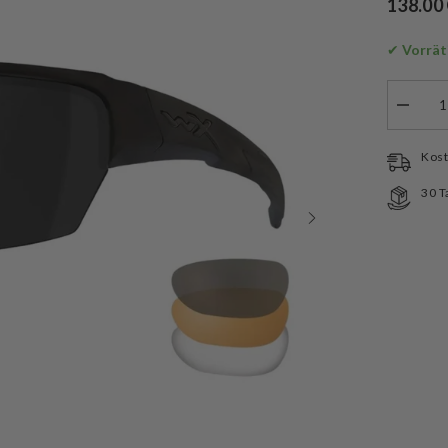
138.00
✔
 Vorrät
Menge
verringe
für
Wiley
Kost
X
Saint
30 T
Black