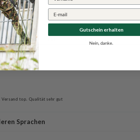
0
Schreibe eine Bewertung
Gutschein erhalten
Eine Frage stellen
Nein, danke.
Versand top. Qualität sehr gut
deren Sprachen