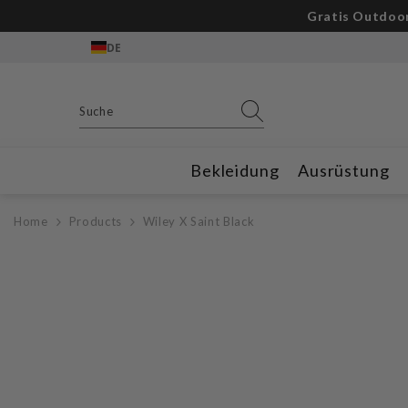
Zum Inhalt springen
Gratis Outdoor
DE
Bekleidung
Ausrüstung
Home
Products
Wiley X Saint Black