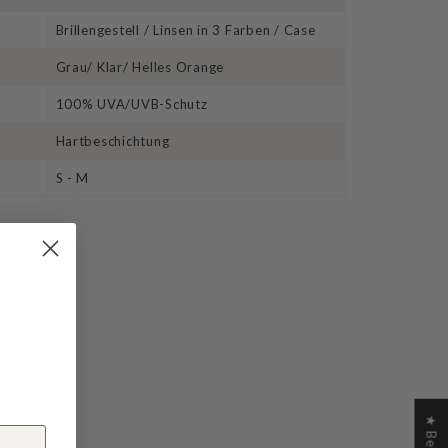
Brillengestell / Linsen in 3 Farben / Case
Grau/ Klar/ Helles Orange
100% UVA/UVB-Schutz
Hartbeschichtung
S - M