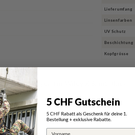
Lieferumfang
Linsenfarben
UV Schutz
Beschichtung
Kopfgrösse
Bewertungen für Wiley X Saint Black
5.00 von 5
5 CHF Gutschein
Total 2 Bewertungen
5 CHF Rabatt als Geschenk für deine 1.
2
Bestellung + exklusive Rabatte.
0
0
0