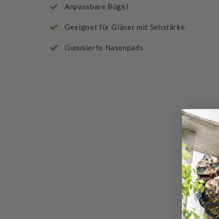
Anpassbare Bügel
Geeignet für Gläser mit Sehstärke
Gummierte Nasenpads