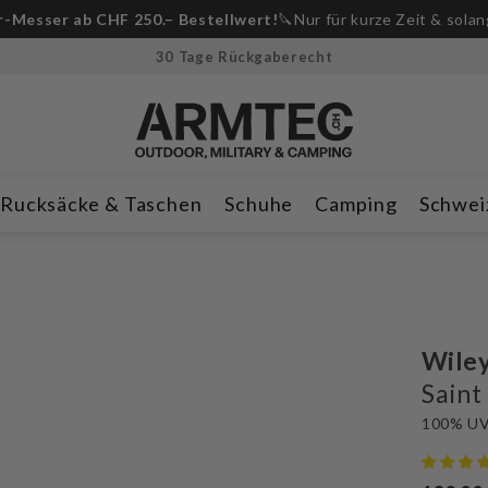
-Messer ab CHF 250.– Bestellwert!
🔪Nur für kurze Zeit & solan
30 Tage Rückgaberecht
Rucksäcke & Taschen
Schuhe
Camping
Schwei
Wiley
Saint
100% UV