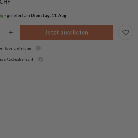
 CHF
ig
 - geliefert am
 Dienstag, 11. Aug
Jetzt ausrüsten
Menge
rn
erhöhen
für
enlose Lieferung
Wiley
X
Saint
age Rückgaberecht
Black