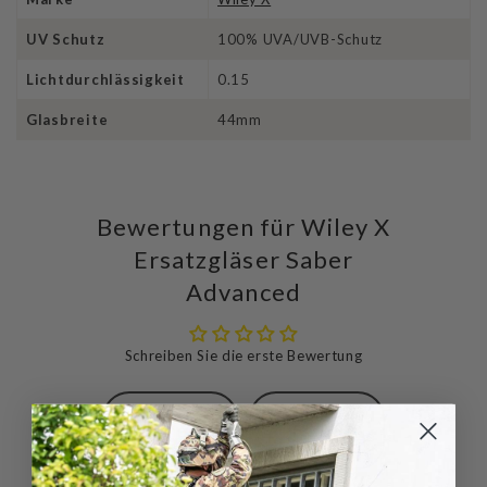
UV Schutz
100% UVA/UVB-Schutz
Lichtdurchlässigkeit
0.15
Glasbreite
44mm
Bewertungen für Wiley X
Ersatzgläser Saber
Advanced
Schreiben Sie die erste Bewertung
Schreibe
Eine
eine
Frage
Bewertung
stellen