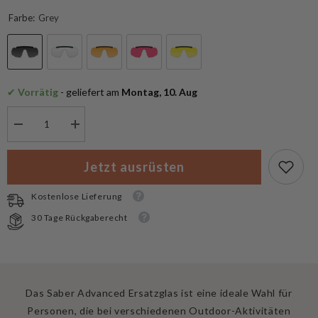
Farbe:
Grey
✔
 Vorrätig
 - geliefert am
 Montag, 10. Aug
Menge
Menge
verringern
erhöhen
für
für
Wiley
Wiley
Jetzt ausrüsten
X
X
Ersatzgläser
Ersatzgläser
Saber
Saber
Kostenlose Lieferung
Advanced
Advanced
30 Tage Rückgaberecht
Das Saber Advanced Ersatzglas ist eine ideale Wahl für
Personen, die bei verschiedenen Outdoor-Aktivitäten