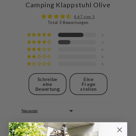
Camping Klappstuhl Olive
4.67 von 5
Total 3 Bewertungen
2
1
0
0
0
Schreibe
Eine
eine
Frage
Bewertung
stellen
Sort by
10/07/2026
Markus