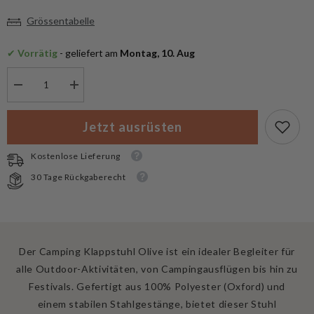
Grössentabelle
✔
 Vorrätig
 - geliefert am
 Montag, 10. Aug
Menge
Menge
verringern
erhöhen
für
für
Mil-
Mil-
Jetzt ausrüsten
Tec
Tec
Camping
Camping
Klappstuhl
Klappstuhl
Kostenlose Lieferung
Olive
Olive
30 Tage Rückgaberecht
Der Camping Klappstuhl Olive ist ein idealer Begleiter für
alle Outdoor-Aktivitäten, von Campingausflügen bis hin zu
Festivals. Gefertigt aus 100% Polyester (Oxford) und
einem stabilen Stahlgestänge, bietet dieser Stuhl