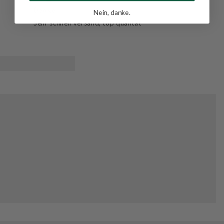
Danke
Nein, danke.
Sehr schnell versand, top qualität