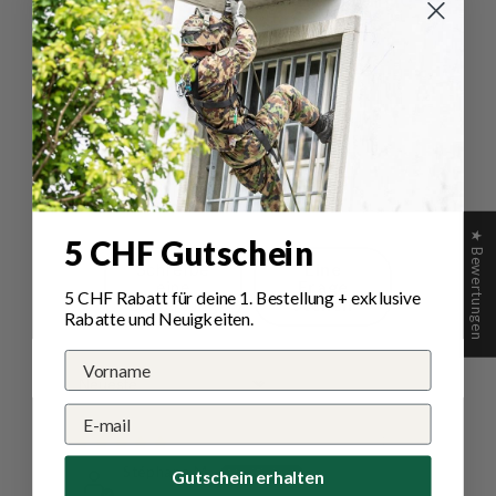
5.00 von 5
Total 1 Bewertung
1
0
0
0
0
★ Bewertungen
5 CHF Gutschein
Schreibe
Eine
eine
Frage
5 CHF Rabatt für deine 1.
Bestellung
+ exklusive
Bewertung
stellen
Rabatte und Neuigkeiten.
Sort by
06/01/2025
Stéphane M.
Gutschein erhalten