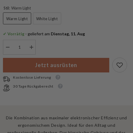
Stil:
Warm Light
Warm Light
White Light
✔
 Vorrätig
 - geliefert am
 Dienstag, 11. Aug
Menge
Menge
verringern
erhöhen
für
für
Armytek
Armytek
Jetzt ausrüsten
Prime
Prime
C1
C1
Pro
Pro
Kostenlose Lieferung
Taschenlampe
Taschenlampe
30 Tage Rückgaberecht
Die Kombination aus maximaler elektronischer Effizienz und
ergonomischem Design. Ideal für den Alltag und
professionelle Aufgaben. Das klassische Gehäuse und das