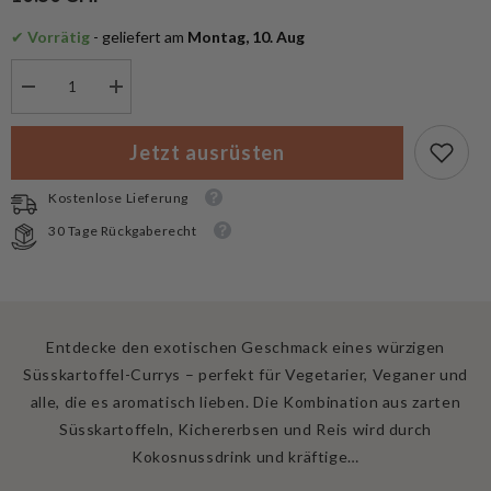
✔
 Vorrätig
 - geliefert am
 Montag, 10. Aug
Menge
Menge
verringern
erhöhen
für
für
Tactical
Tactical
Jetzt ausrüsten
Foodpack
Foodpack
Outdoornahrung
Outdoornahrung
BIG
BIG
Kostenlose Lieferung
Süsskartoffel
Süsskartoffel
Curry
Curry
30 Tage Rückgaberecht
Entdecke den exotischen Geschmack eines würzigen
Süsskartoffel-Currys – perfekt für Vegetarier, Veganer und
alle, die es aromatisch lieben. Die Kombination aus zarten
Süsskartoffeln, Kichererbsen und Reis wird durch
Kokosnussdrink und kräftige…