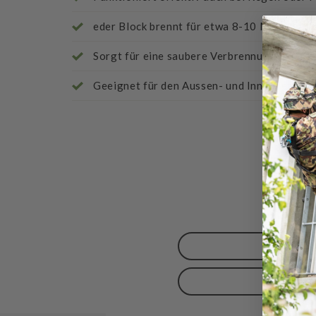
eder Block brennt für etwa 8-10 Minuten, id
Sorgt für eine saubere Verbrennung ohne R
Geeignet für den Aussen- und Innenbereich, 
Bewert