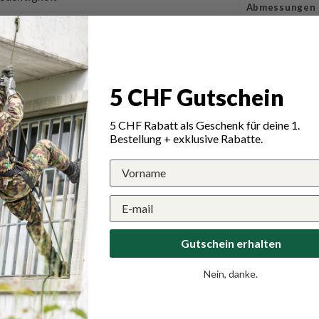
Abmessungen
eal, um ein Feuer schnell zu entfachen
Gewicht
ussbildung
Packungsinhal
perfekt für Grills und Kamine
5 CHF Gutschein
5 CHF Rabatt als Geschenk für deine 1.
Bestellung + exklusive Rabatte.
ungen für Fire Dragon Camping Brennstof
Schreiben Sie die erste Bewertung
Gutschein erhalten
Schreibe eine Bewertung
Nein, danke.
Eine Frage stellen