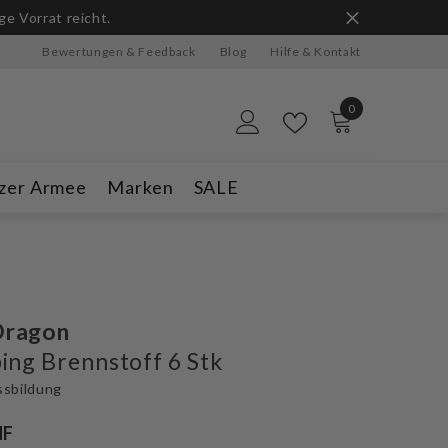
n
Bewertungen & Feedback
Blog
Hilfe & Kontakt
0
0
Artikel
zer Armee
Marken
SALE
Dragon
ng Brennstoff 6 Stk
ssbildung
HF