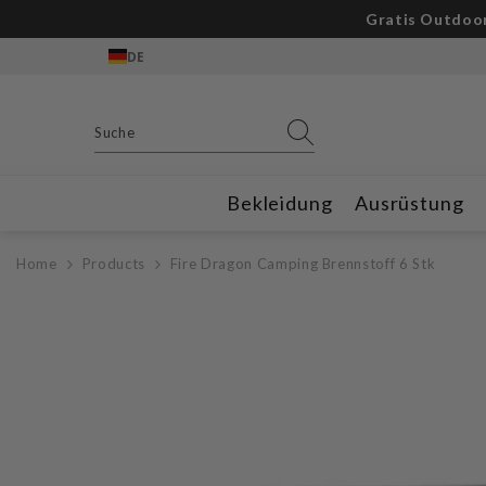
Zum Inhalt springen
DE
Bekleidung
Ausrüstung
Home
Products
Fire Dragon Camping Brennstoff 6 Stk