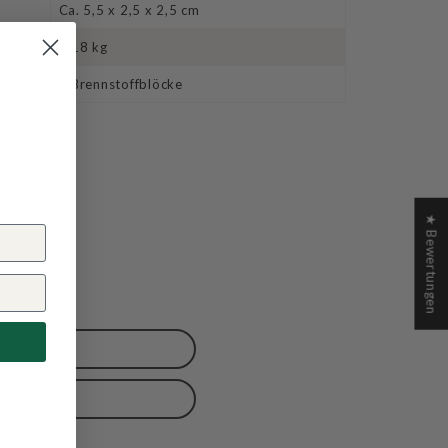
Ca. 5,5 x 2,5 x 2,5 cm
0.18 kg
t
6 Brennstoffblöcke
★ Bewertungen
f 6 Stk