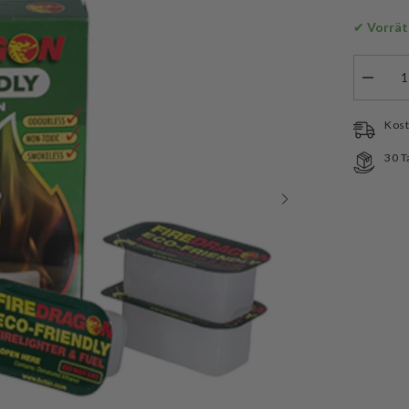
✔
 Vorrät
Menge
verringe
für
Fire
Kost
Dragon
Campin
30 T
Brennst
6
Stk