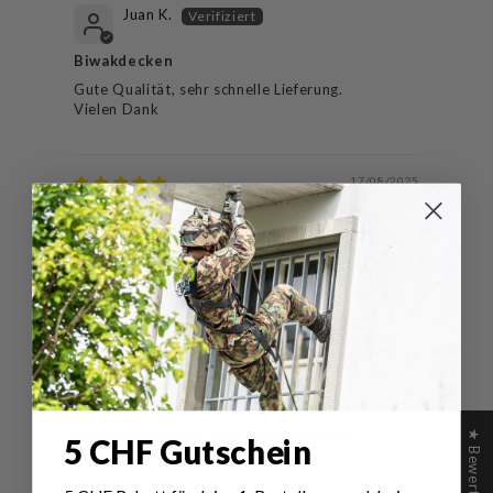
Juan K.
Biwakdecken
Gute Qualität, sehr schnelle Lieferung.
Vielen Dank
17/08/2025
Alberto G.
Super decken
03/02/2025
Manfred G.
Tolle Decke
Gute Qualität, sehr gute Preis-Leistung!
★ Bewertungen
5 CHF Gutschein