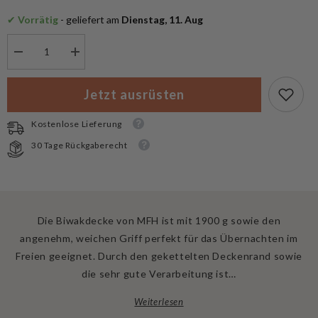
✔
 Vorrätig
 - geliefert am
 Dienstag, 11. Aug
Menge
Menge
verringern
erhöhen
für
für
MFH
MFH
Jetzt ausrüsten
Biwakdecke
Biwakdecke
200
200
x
x
Kostenlose Lieferung
150
150
cm
cm
30 Tage Rückgaberecht
Die Biwakdecke von MFH ist mit 1900 g sowie den
angenehm, weichen Griff perfekt für das Übernachten im
Freien geeignet. Durch den gekettelten Deckenrand sowie
die sehr gute Verarbeitung ist…
Weiterlesen