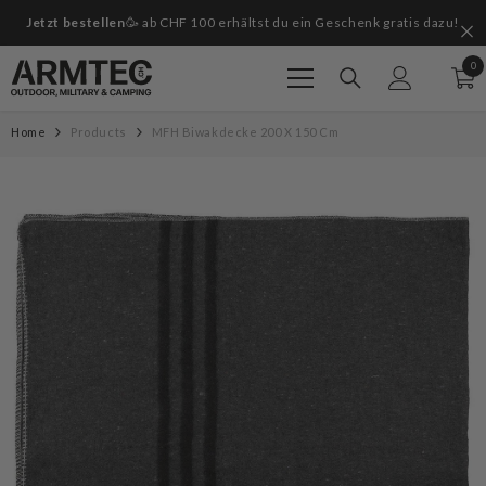
Zum Inhalt springen
Jetzt bestellen
🥳 ab CHF 100 erhältst du ein Geschenk gratis dazu!
G
0
0
Art
Home
Products
MFH Biwakdecke 200 X 150 Cm