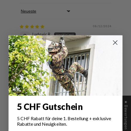
Sort by
08/12/2024
Ludovic R.
Mil-Tec Schlüsselanhänger Paracord Karabiner
22/04/2023
Moritu
Praktisches Gadget
★ Bewertungen
5 CHF Gutschein
17/03/2023
Jamil
5 CHF Rabatt für deine 1.
Bestellung
+ exklusive
Rabatte und Neuigkeiten.
Super Produkt und passt perfekt zum Assault
Rucksack Olive :)