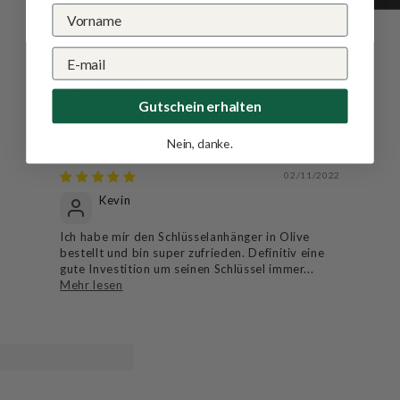
17/02/2023
Ludovic
Gutschein erhalten
Gut aussehendes und funktionelles Accessoire.
Nein, danke.
02/11/2022
Kevin
Ich habe mir den Schlüsselanhänger in Olive
bestellt und bin super zufrieden. Definitiv eine
gute Investition um seinen Schlüssel immer...
Mehr lesen