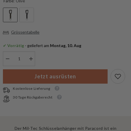
Farbe:
Olive
Grössentabelle
✔
 Vorrätig
 - geliefert am
 Montag, 10. Aug
Menge
Menge
verringern
erhöhen
für
für
Mil-
Mil-
Jetzt ausrüsten
Tec
Tec
Schlüsselanhänger
Schlüsselanhänger
Paracord
Paracord
Kostenlose Lieferung
Karabiner
Karabiner
30 Tage Rückgaberecht
Der Mil-Tec Schlüsselanhänger mit Paracord ist ein