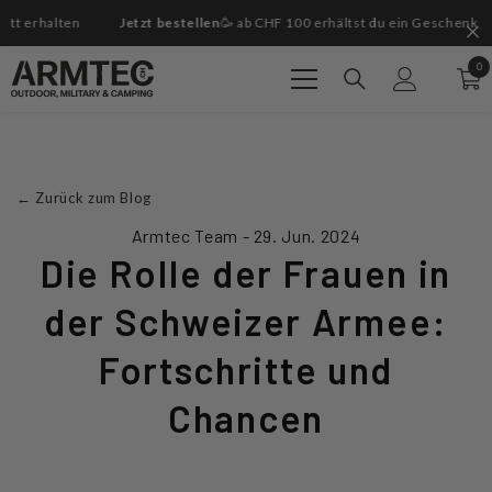
Zum Inhalt springen
Jetzt bestellen
🥳 ab CHF 100 erhältst du ein Geschenk gratis dazu!
G
0
0
Art
←
Zurück zum Blog
Armtec Team - 29. Jun. 2024
Die Rolle der Frauen in
der Schweizer Armee:
Fortschritte und
Chancen