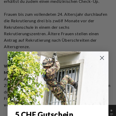
erhältst du zudem einen medizinischen Check-Up.
Frauen bis zum vollendeten 24. Altersjahr durchlaufen
die Rekrutierung drei bis zwölf Monate vor der
Rekrutenschule in einem der sechs
Rekrutierungszentren. Ältere Frauen stellen einen
Antrag auf Rekrutierung nach Überschreiten der
Altersgrenze.
WIE VERPFLICHTET SICH EINE FRAU ZUM
MILITÄRDIENST?
Am Ende der Rekrutierung erfolgt ein
Zuteilungsgespräch, bei dem du eingeladen wirst. Wenn
du als militärdiensttauglich eingestuft wirst und das
Formular “Anmeldung zur Armee” unterschreibst,
verpflichtest
du dich zum Militärdienst.
5 CHF Gutschein