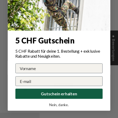
Schreibe
Eine
eine
Frage
Bewertung
stellen
★ Bewertungen
5 CHF Gutschein
Sort by
5 CHF Rabatt für deine 1.
Bestellung
+ exklusive
Bewertungen in anderen
Rabatte und Neuigkeiten.
Sprachen
09/08/2025
Gianfranco F.
Gutschein erhalten
Ottimo servizio
Nein, danke.