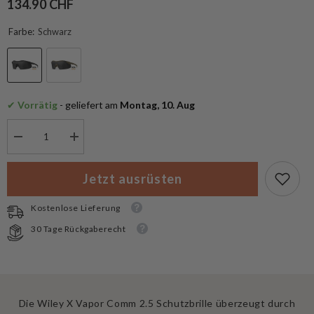
134.90 CHF
Farbe:
Schwarz
✔
 Vorrätig
 - geliefert am
 Montag, 10. Aug
Menge
Menge
verringern
erhöhen
für
für
Wiley
Wiley
Jetzt ausrüsten
X
X
Vapor
Vapor
Comm
Comm
Kostenlose Lieferung
2.5
2.5
30 Tage Rückgaberecht
Die Wiley X Vapor Comm 2.5 Schutzbrille überzeugt durch