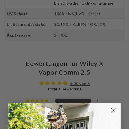
bis schwachen Lichtverhältnissen
UV Schutz
100% UVA/UVB – Schutz
Lichtdurchlässigkeit
SC:15% / KL:89% / OR:52%
Kopfgrösse
S – XXL
Bewertungen für Wiley X
Vapor Comm 2.5
5.00 von 5
Total 1 Bewertung
1
0
0
0
0