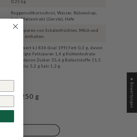
0.25 kg
Roggenvollkornschrot, Wasser, Rübensirup,
Salz, Malzextrakt (Gerste), Hefe
Kann Spuren von Schalenfrüchten, Milch und
Sesam enthalten.
Brennwert kJ 836 (kcal 199) Fett 0,3 g, davon
o
gesättigte Fettsäuren 1,4 g Kohlenhydrate
8,1 g, davon Zucker 35,6 g Ballaststoffe 11,5
g Eiweiss 5,2 g Salz 1,2 g
★ Bewertungen
nickel 250 g