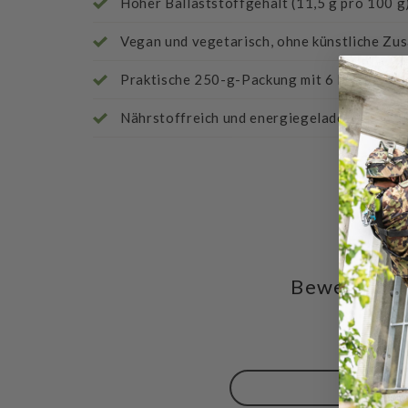
Hoher Ballaststoffgehalt (11,5 g pro 100 g)
Vegan und vegetarisch, ohne künstliche Zu
Praktische 250-g-Packung mit 6 Portionen
Nährstoffreich und energiegeladen – perfe
Bewertungen