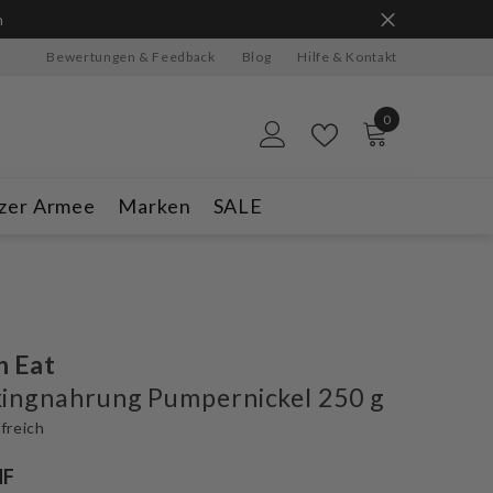
n
Bewertungen & Feedback
Blog
Hilfe & Kontakt
0
0
Artikel
zer Armee
Marken
SALE
n Eat
ingnahrung Pumpernickel 250 g
freich
HF