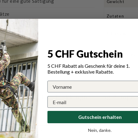
 für eine gute Sättigung
Gewicht
sätze
Zutaten
Allergene
kt für unterwegs
5 CHF Gutschein
Nährwerte pr
100 g
5 CHF Rabatt als Geschenk für deine 1.
Bestellung + exklusive Rabatte.
 für Trek'n Eat Trekkingnahrung Pumper
Schreiben Sie die erste Bewertung
Gutschein erhalten
Nein, danke.
Schreibe eine Bewertung