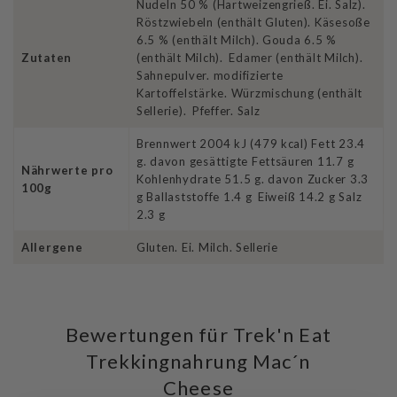
Nudeln 50 % (Hartweizengrieß. Ei. Salz).
Röstzwiebeln (enthält Gluten). Käsesoße
6.5 % (enthält Milch). Gouda 6.5 %
Zutaten
(enthält Milch). Edamer (enthält Milch).
Sahnepulver. modifizierte
Kartoffelstärke. Würzmischung (enthält
Sellerie). Pfeffer. Salz
Brennwert 2004 kJ (479 kcal) Fett 23.4
g. davon gesättigte Fettsäuren 11.7 g
Nährwerte pro
Kohlenhydrate 51.5 g. davon Zucker 3.3
100g
g Ballaststoffe 1.4 g Eiweiß 14.2 g Salz
2.3 g
Allergene
Gluten. Ei. Milch. Sellerie
Bewertungen für Trek'n Eat
Trekkingnahrung Mac´n
Cheese