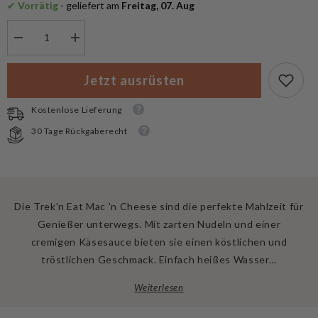
✔
 Vorrätig
 - geliefert am
 Freitag, 07. Aug
Menge
Menge
verringern
erhöhen
für
für
Trek&#39;n
Trek&#39;n
Jetzt ausrüsten
Eat
Eat
Trekkingnahrung
Trekkingnahrung
Mac
Mac
Kostenlose Lieferung
´n
´n
Cheese
Cheese
30 Tage Rückgaberecht
Die Trek'n Eat Mac 'n Cheese sind die perfekte Mahlzeit für
Genießer unterwegs. Mit zarten Nudeln und einer
cremigen Käsesauce bieten sie einen köstlichen und
tröstlichen Geschmack. Einfach heißes Wasser…
Weiterlesen