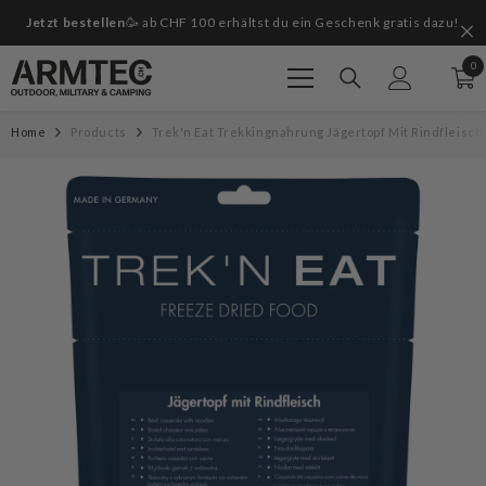
Zum Inhalt springen
Jetzt bestellen
🥳 ab CHF 100 erhältst du ein Geschenk gratis dazu!
G
0
0
Art
Home
Products
Trek'n Eat Trekkingnahrung Jägertopf Mit Rindfleisc