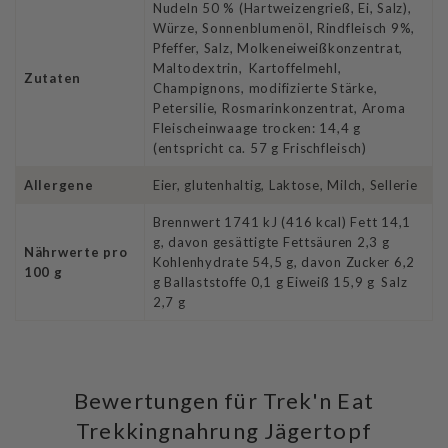
Nudeln 50 % (Hartweizengrieß, Ei, Salz),
Würze, Sonnenblumenöl, Rindfleisch 9%,
Pfeffer, Salz, Molkeneiweißkonzentrat,
Maltodextrin, Kartoffelmehl,
Zutaten
Champignons, modifizierte Stärke,
Petersilie, Rosmarinkonzentrat, Aroma
Fleischeinwaage trocken: 14,4 g
(entspricht ca. 57 g Frischfleisch)
Allergene
Eier, glutenhaltig, Laktose, Milch, Sellerie
Brennwert 1741 kJ (416 kcal) Fett 14,1
g, davon gesättigte Fettsäuren 2,3 g
Nährwerte pro
Kohlenhydrate 54,5 g, davon Zucker 6,2
100 g
g Ballaststoffe 0,1 g Eiweiß 15,9 g Salz
2,7 g
Bewertungen für Trek'n Eat
Trekkingnahrung Jägertopf