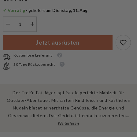
✔
 Vorrätig
 - geliefert am
 Dienstag, 11. Aug
Menge
Menge
verringern
erhöhen
für
für
Trek&#39;n
Trek&#39;n
Jetzt ausrüsten
Eat
Eat
Trekkingnahrung
Trekkingnahrung
Jägertopf
Jägertopf
Kostenlose Lieferung
mit
mit
Rindfleisch
Rindfleisch
30 Tage Rückgaberecht
und
und
Nudeln
Nudeln
Der Trek'n Eat Jägertopf ist die perfekte Mahlzeit für
Outdoor-Abenteuer. Mit zartem Rindfleisch und köstlichen
Nudeln bietet er herzhafte Genüsse, die Energie und
Geschmack liefern. Das Gericht ist einfach zuzubereiten…
Weiterlesen