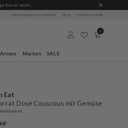
n
Bewertungen & Feedback
Blog
Hilfe & Kontakt
0
0
Artikel
-Armee
Marken
SALE
n Eat
orrat Dose Couscous mit Gemüse
 Haltbarkeit
CHF