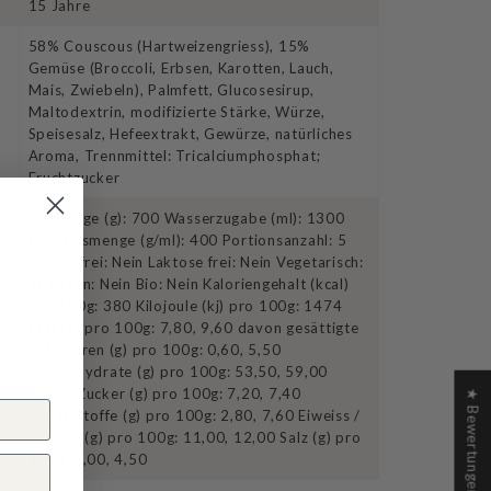
15 Jahre
58% Couscous (Hartweizengriess), 15%
Gemüse (Broccoli, Erbsen, Karotten, Lauch,
Mais, Zwiebeln), Palmfett, Glucosesirup,
Maltodextrin, modifizierte Stärke, Würze,
Speisesalz, Hefeextrakt, Gewürze, natürliches
Aroma, Trennmittel: Tricalciumphosphat;
Fruchtzucker
Füllmenge (g): 700 Wasserzugabe (ml): 1300
Portionsmenge (g/ml): 400 Portionsanzahl: 5
Gluten frei: Nein Laktose frei: Nein Vegetarisch:
Ja Vegan: Nein Bio: Nein Kaloriengehalt (kcal)
pro 100g: 380 Kilojoule (kj) pro 100g: 1474
Fett (g) pro 100g: 7,80, 9,60 davon gesättigte
Fettsäuren (g) pro 100g: 0,60, 5,50
Kohlenhydrate (g) pro 100g: 53,50, 59,00
davon Zucker (g) pro 100g: 7,20, 7,40
★ Bewertungen
Ballaststoffe (g) pro 100g: 2,80, 7,60 Eiweiss /
Protein (g) pro 100g: 11,00, 12,00 Salz (g) pro
100g: 3,00, 4,50