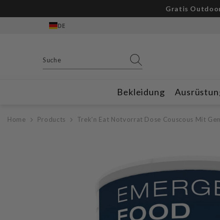
Zum Inhalt springen
DE
Bekleidung
Ausrüstun
Home
Products
Trek'n Eat Notvorrat Dose Couscous Mit Ge