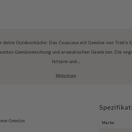
ür deine Outdoorküche: Das Couscous mit Gemüse von Trek’n E
 bunten Gemüsemischung und aromatischen Gewürzen. Die vegeta
fettarm und…
Weiterlesen
Spezifika
einem Gemüse
Marke