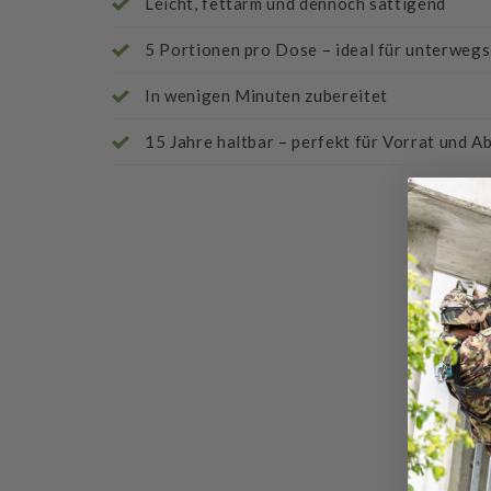
Leicht, fettarm und dennoch sättigend
5 Portionen pro Dose – ideal für unterwegs
In wenigen Minuten zubereitet
15 Jahre haltbar – perfekt für Vorrat und A