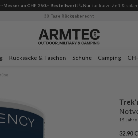
Anmeldung Whatsapp Newsletter📲
und CHF 10 Rabatt erhalte
30 Tage Rückgaberecht
g
Rucksäcke & Taschen
Schuhe
Camping
CH
müse
Trek'
Notv
15 Jahre
32.90 