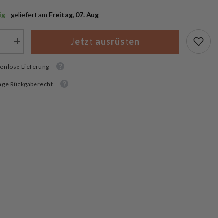
ig
 - geliefert am
 Freitag, 07. Aug
Jetzt ausrüsten
Menge
rn
erhöhen
für
9;n
enlose Lieferung
Trek&#39;n
Eat
gnahrung
Trekkingnahrung
age Rückgaberecht
Chicken
Tikka
Masala