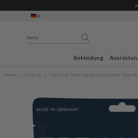
Zum Inhalt springen
J
DE
Bekleidung
Ausrüstun
Home
Products
Trek'n Eat Trekkingnahrung Chicken Tikka M