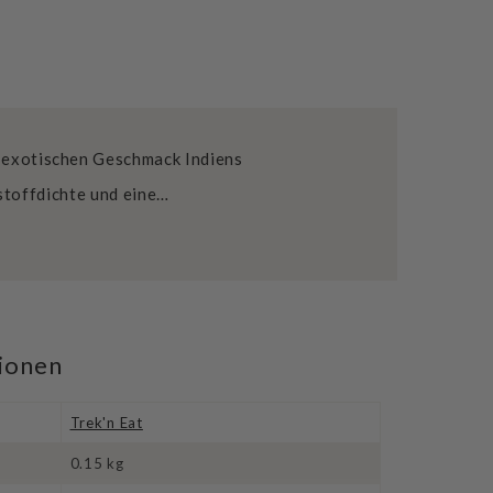
n exotischen Geschmack Indiens
stoffdichte und eine…
tionen
Trek'n Eat
0.15 kg