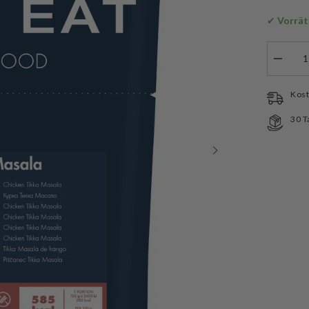
✔
 Vorrät
Menge
verringe
für
Trek&#3
Kost
Eat
Trekkin
30 T
Chicken
Tikka
Masala