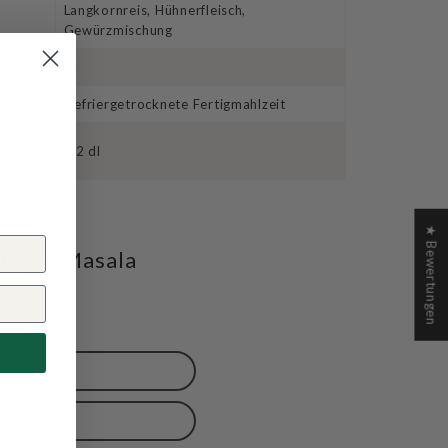
Langkornreis, Hühnerfleisch,
Gewürzmischung
Ja
Gefriergetrocknete Fertigmahlzeit
3,2 dl
e
★ Bewertungen
Tikka Masala