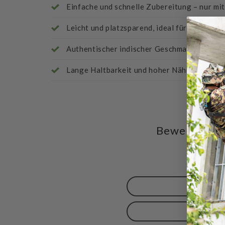
Einfache und schnelle Zubereitung – nur m
Leicht und platzsparend, ideal für unterweg
Authentischer indischer Geschmack
Lange Haltbarkeit und hoher Nährstoffgeha
Bewertungen