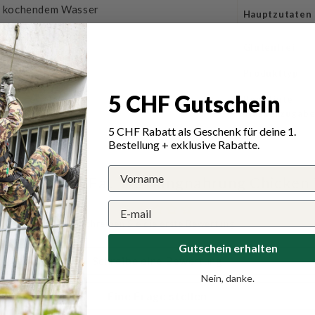
it kochendem Wasser
Hauptzutaten
s
Glutenfrei
Produkttyp
5 CHF Gutschein
lt
Benötigte
Wasserzugab
5 CHF Rabatt als Geschenk für deine 1.
Bestellung + exklusive Rabatte.
 für Trek'n Eat Trekkingnahrung Chicken 
Schreiben Sie die erste Bewertung
Gutschein erhalten
Schreibe eine Bewertung
Nein, danke.
Eine Frage stellen