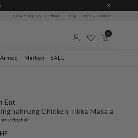
u!
Bewertungen & Feedback
Blog
Hilfe & Kontakt
0
0
Artikel
-Armee
Marken
SALE
n Eat
ingnahrung Chicken Tikka Masala
hrstoffgehalt
CHF