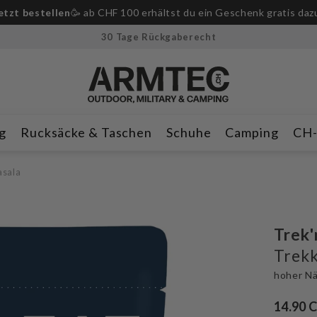
etzt bestellen
🥳 ab CHF 100 erhältst du ein Geschenk gratis daz
30 Tage Rückgaberecht
g
Rucksäcke & Taschen
Schuhe
Camping
CH
asala
Trek'
Trekk
hoher Nä
14.90 