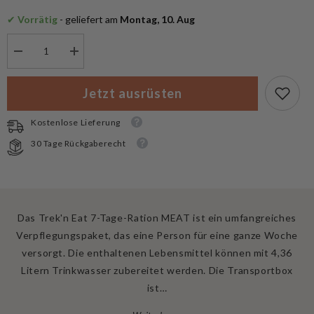
✔
 Vorrätig
 - geliefert am
 Montag, 10. Aug
Menge
Menge
verringern
erhöhen
für
für
Trek&#39;n
Trek&#39;n
Jetzt ausrüsten
Eat
Eat
Notvorrat
Notvorrat
7
7
Kostenlose Lieferung
Tage
Tage
Ration
Ration
30 Tage Rückgaberecht
Fleisch
Fleisch
Das Trek'n Eat 7-Tage-Ration MEAT ist ein umfangreiches
Verpflegungspaket, das eine Person für eine ganze Woche
versorgt. Die enthaltenen Lebensmittel können mit 4,36
Litern Trinkwasser zubereitet werden. Die Transportbox
ist…