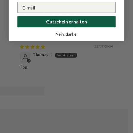
25/10/2024
Francis S.
Gutschein erhalten
Trek'n Eat 7 Tage Ration “MEAT”
Nein, danke.
22/07/2024
Thomas L.
Top