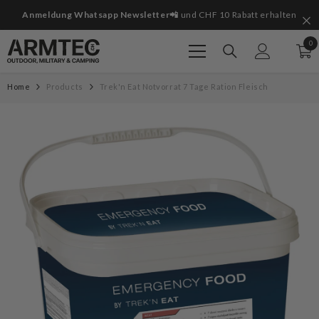
Zum Inhalt springen
it
Anmeldung Whatsapp Newsletter📲
und CHF 10 Rabatt erhalten
0
0
Art
Home
Products
Trek'n Eat Notvorrat 7 Tage Ration Fleisch