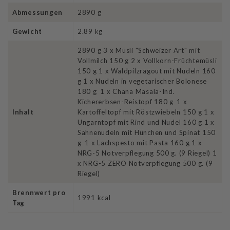
Abmessungen
2890 g
Gewicht
2.89 kg
2890 g 3 x Müsli "Schweizer Art" mit
Vollmilch 150 g 2 x Vollkorn-Früchtemüsli
150 g 1 x Waldpilzragout mit Nudeln 160
g 1 x Nudeln in vegetarischer Bolonese
180 g 1 x Chana Masala-Ind.
Kichererbsen-Reistopf 180 g 1 x
Inhalt
Kartoffeltopf mit Röstzwiebeln 150 g 1 x
Ungarntopf mit Rind und Nudel 160 g 1 x
Sahnenudeln mit Hünchen und Spinat 150
g 1 x Lachspesto mit Pasta 160 g 1 x
NRG-5 Notverpflegung 500 g. (9 Riegel) 1
x NRG-5 ZERO Notverpflegung 500 g. (9
Riegel)
Brennwert pro
1991 kcal
Tag