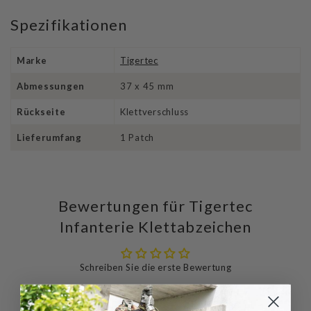
Spezifikationen
Marke
Tigertec
Abmessungen
37 x 45 mm
Rückseite
Klettverschluss
Lieferumfang
1 Patch
Bewertungen für Tigertec
Infanterie Klettabzeichen
Schreiben Sie die erste Bewertung
Schreibe
Eine