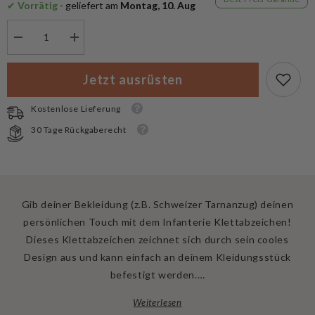
✔
 Vorrätig
 - geliefert am
 Montag, 10. Aug
Menge
Menge
verringern
erhöhen
für
für
Tigertec
Tigertec
Jetzt ausrüsten
Infanterie
Infanterie
Klettabzeichen
Klettabzeichen
Kostenlose Lieferung
30 Tage Rückgaberecht
Gib deiner Bekleidung (z.B. Schweizer Tarnanzug) deinen
persönlichen Touch mit dem Infanterie Klettabzeichen!
Dieses Klettabzeichen zeichnet sich durch sein cooles
Design aus und kann einfach an deinem Kleidungsstück
befestigt werden.…
Weiterlesen