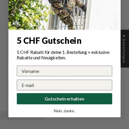
Bewertungen in anderen
Sprachen
01/02/2026
★ Bewertungen
5 CHF Gutschein
Laurent 2.
Shemagh Explorer noir / or
5 CHF Rabatt für deine 1.
Bestellung
+ exklusive
Rabatte und Neuigkeiten.
Très classe et pratique.
30/12/2024
ahmad a.
Tigertec Shemagh Explorer
Gutschein erhalten
Nein, danke.