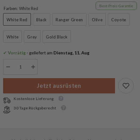
9.95 CHF
Best-Preis-Garantie
Farben:
White Red
White Red
Black
Ranger Green
Olive
Coyote
White
Grey
Gold Black
✔
 Vorrätig
 - geliefert am
 Dienstag, 11. Aug
Menge
Menge
verringern
erhöhen
für
für
Tigertec
Tigertec
Jetzt ausrüsten
Halstuch
Halstuch
Shemagh
Shemagh
Explorer
Explorer
Kostenlose Lieferung
30 Tage Rückgaberecht