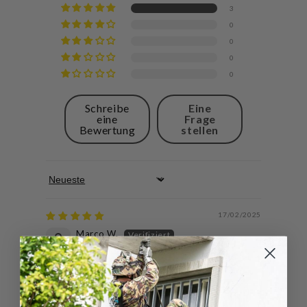
3
0
0
0
0
Schreibe
Eine
eine
Frage
Bewertung
stellen
Sort by
17/02/2025
Marco W.
Ganz ok ✅