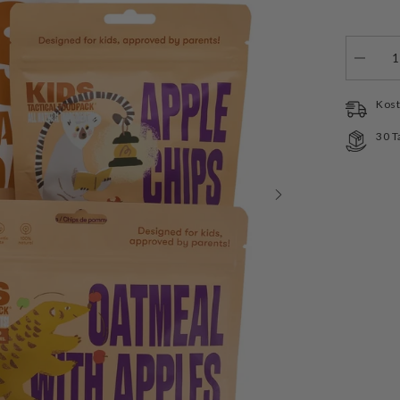
Menge
verringe
für
Tactical
Kost
Foodpa
Outdoor
30 T
KIDS
Combo
Desert