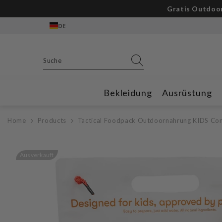
Zum Inhalt springen
DE
Bekleidung
Ausrüstung
Home
Products
Tactical Foodpack Outdoornahrung KIDS Co
Ausverkauft