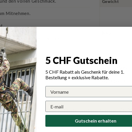
 und den vollen Geschmack.
Gewicht
zum Mitnehmen.
t.
Inhalt
nn wiederverwendet werden.
5 CHF Gutschein
Zubereitung
5 CHF Rabatt als Geschenk für deine 1.
Bestellung + exklusive Rabatte.
Haltbarkeit
r Tactical Foodpack Outdoornahrung KI
Gutschein erhalten
Schreiben Sie die erste Bewertung