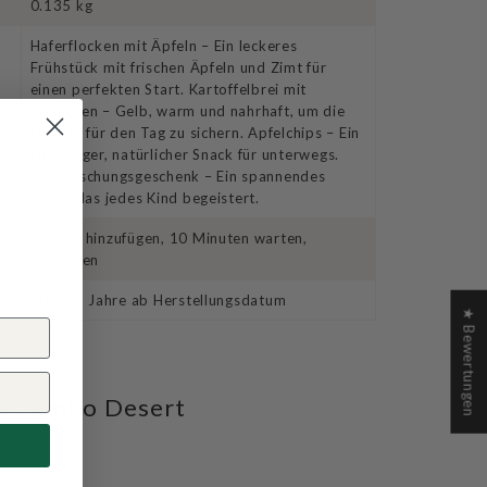
0.135 kg
Haferflocken mit Äpfeln – Ein leckeres
Frühstück mit frischen Äpfeln und Zimt für
einen perfekten Start. Kartoffelbrei mit
Hähnchen – Gelb, warm und nahrhaft, um die
Energie für den Tag zu sichern. Apfelchips – Ein
knuspriger, natürlicher Snack für unterwegs.
Überraschungsgeschenk – Ein spannendes
Extra, das jedes Kind begeistert.
Wasser hinzufügen, 10 Minuten warten,
geniessen
Bis zu 2 Jahre ab Herstellungsdatum
★ Bewertungen
DS Combo Desert