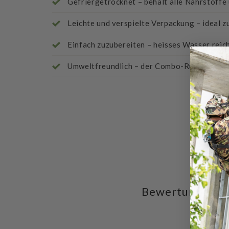
Gefriergetrocknet – behält alle Nährstoffe
Leichte und verspielte Verpackung – ideal 
Einfach zuzubereiten – heisses Wasser reich
Umweltfreundlich – der Combo-Rucksack ka
Bewertungen fü