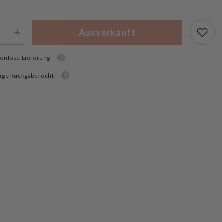
Ausverkauft
Menge
rn
erhöhen
für
enlose Lieferung
Tactical
ck
Foodpack
nahrung
Outdoornahrung
age Rückgaberecht
KIDS
Combo
Desert