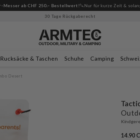
Anmeldung Whatsapp Newsletter📲
und CHF 10 Rabatt erhalte
30 Tage Rückgaberecht
Rucksäcke & Taschen
Schuhe
Camping
Schwei
mbo Desert
Tacti
Outd
Kindger
14.90 