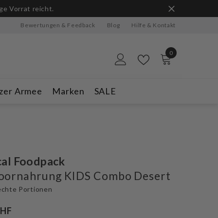
n
Bewertungen & Feedback
Blog
Hilfe & Kontakt
0
0
Artikel
zer Armee
Marken
SALE
cal Foodpack
oornahrung KIDS Combo Desert
echte Portionen
CHF