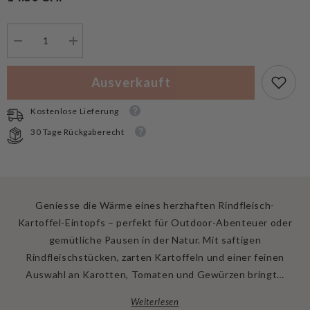
Menge
Menge
verringern
erhöhen
für
für
Tactical
Tactical
Ausverkauft
Foodpack
Foodpack
Outdoornahrung
Outdoornahrung
BIG
BIG
Kostenlose Lieferung
Rindfleisch-
Rindfleisch-
Kartoffeltopf
Kartoffeltopf
30 Tage Rückgaberecht
Geniesse die Wärme eines herzhaften Rindfleisch-
Kartoffel-Eintopfs – perfekt für Outdoor-Abenteuer oder
gemütliche Pausen in der Natur. Mit saftigen
Rindfleischstücken, zarten Kartoffeln und einer feinen
Auswahl an Karotten, Tomaten und Gewürzen bringt…
Weiterlesen