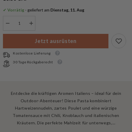
✔
 Vorrätig
 - geliefert am
 Dienstag, 11. Aug
Menge
Menge
verringern
erhöhen
für
für
Tactical
Tactical
Jetzt ausrüsten
Foodpack
Foodpack
Outdoornahrung
Outdoornahrung
Arrabiata
Arrabiata
Kostenlose Lieferung
Pasta
Pasta
mit
mit
30 Tage Rückgaberecht
Poulet
Poulet
Entdecke die kräftigen Aromen Italiens – ideal für dein
Outdoor-Abenteuer! Diese Pasta kombiniert
Hartweizennudeln, zartes Poulet und eine würzige
Tomatensauce mit Chili, Knoblauch und italienischen
Kräutern. Die perfekte Mahlzeit für unterwegs,…