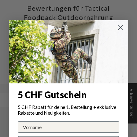
Bewertungen für Tactical
Foodpack Outdoornahrung
Arrabiata Pasta mit Poulet
Schreiben Sie die erste Bewertung
Schreibe
Eine
eine
Frage
Bewertung
stellen
★ Bewertungen
5 CHF Gutschein
5 CHF Rabatt für deine 1.
Bestellung
+ exklusive
Rabatte und Neuigkeiten.