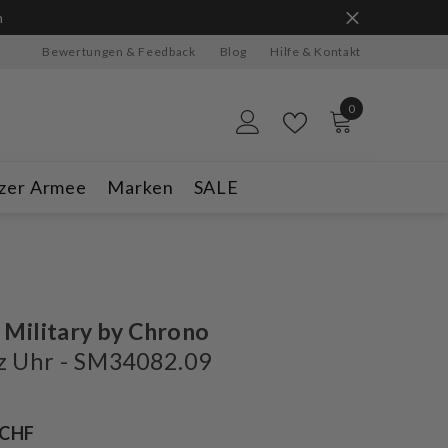
n
Bewertungen & Feedback
Blog
Hilfe & Kontakt
0
0
Artikel
zer Armee
Marken
SALE
 Military by Chrono
z Uhr - SM34082.09
 CHF