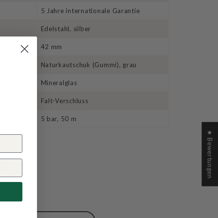
5 Jahre internationale Garantie
Edelstahl, silber
hmesser
42 mm
Naturkautschuk (Gummi), grau
Mineralglas
Falt-Verschluss
keit
5 bar, 50 m
★ Bewertungen
arz Uhr