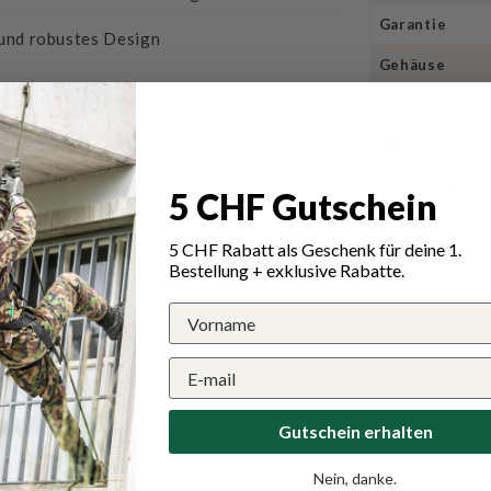
Garantie
 und robustes Design
Gehäuse
Gehäuse Durc
Uhrenband
Uhrenglas
5 CHF Gutschein
Verschluss
5 CHF Rabatt als Geschenk für deine 1.
Wasserdichtig
Bestellung + exklusive Rabatte.
ungen für Swiss Military SM34082.09 Qu
Gutschein erhalten
Schreiben Sie die erste Bewertung
Nein, danke.