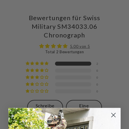
Bewertungen für Swiss
Military SM34033.06
Chronograph
5.00 von 5
Total 2 Bewertungen
2
0
0
0
0
Schreibe
Eine
eine
Frage
Bewertung
stellen