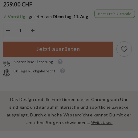
259.00 CHF
Best-Preis-Garantie
✔
 Vorrätig
 - geliefert am
 Dienstag, 11. Aug
Menge
Menge
verringern
erhöhen
für
für
Swiss
Swiss
Jetzt ausrüsten
Military
Military
SM34033.06
SM34033.06
Chronograph
Chronograph
Kostenlose Lieferung
30 Tage Rückgaberecht
Das Design und die Funktionen dieser Chronograph Uhr
sind ganz und gar auf militärische und sportliche Zwecke
ausgelegt. Durch die hohe Wasserdichte kannst Du mit der
Uhr ohne Sorgen schwimmen…
Weiterlesen