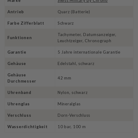
Marke
Swiss Military by Chrono
Antrieb
Quarz (Batterie)
Farbe Zifferblatt
Schwarz
Tachymeter, Datumsanzeiger,
Funktionen
Leuchtzeiger, Chronograph
Garantie
5 Jahre internationale Garantie
Gehäuse
Edelstahl, schwarz
Gehäuse
42 mm
Durchmesser
Uhrenband
Nylon, schwarz
Uhrenglas
Mineralglas
Verschluss
Dorn-Verschluss
Wasserdichtigkeit
10 bar, 100 m