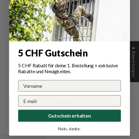
Sort by
Bewertungen in anderen
Sprachen
★ Bewertungen
5 CHF Gutschein
01/04/2025
Fritz J.
5 CHF Rabatt für deine 1.
Bestellung
+ exklusive
Rabatte und Neuigkeiten.
Swiss Military SM34033.06 Chronograph
23/08/2024
Pfäffli L.
Swiss Military SM34033.06 Chronograph
Gutschein erhalten
Nein, danke.