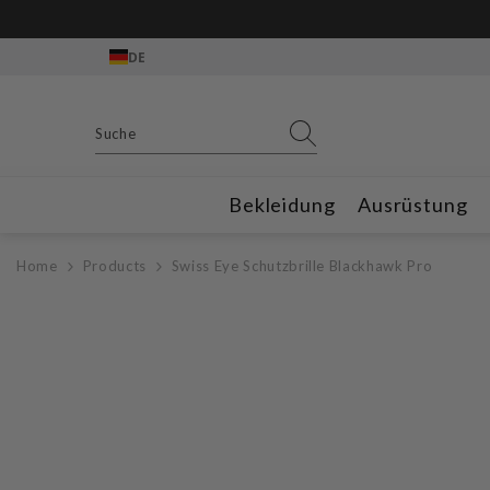
Zum Inhalt springen
Gratis Outdoor
DE
Bekleidung
Ausrüstung
Home
Products
Swiss Eye Schutzbrille Blackhawk Pro