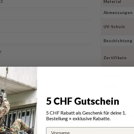
tz
Material
Abmessungen
UV-Schutz
Beschichtung
e
Zertifikate
Zubehör
RX Clip
5 CHF Gutschein
5 CHF Rabatt als Geschenk für deine 1.
ungen für Swiss Eye Schutzbrille Blackh
Bestellung + exklusive Rabatte.
5.00 von 5
Total 3 Bewertungen