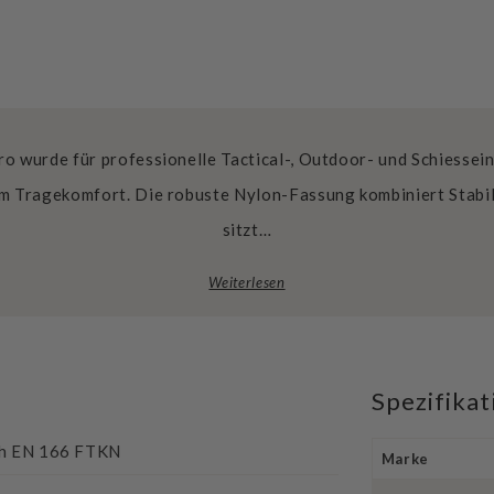
o wurde für professionelle Tactical-, Outdoor- und Schiessein
em Tragekomfort. Die robuste Nylon-Fassung kombiniert Stabil
sitzt…
Weiterlesen
Spezifika
ch EN 166 FTKN
Marke