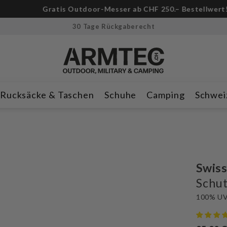
-Messer ab CHF 250.– Bestellwert!
🔪Nur für kurze Zeit & solan
30 Tage Rückgaberecht
Rucksäcke & Taschen
Schuhe
Camping
Schwei
Swiss
Schut
100% UV