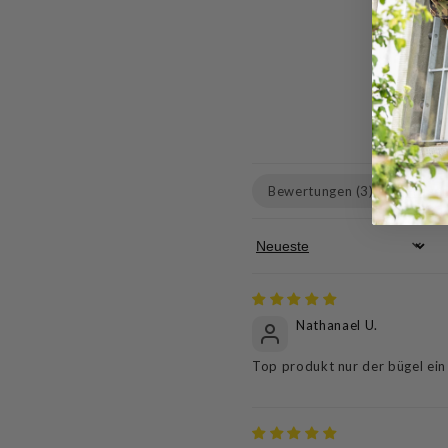
Bewertungen (
3
)
Fragen
Sort by
Nathanael U.
Top produkt nur der bügel ein 