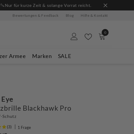
ge Vorrat reicht.
Bewertungen & Feedback
Blog
Hilfe & Kontakt
0
0
Artikel
zer Armee
Marken
SALE
 Eye
zbrille Blackhawk Pro
-Schutz
(3)
1 Frage