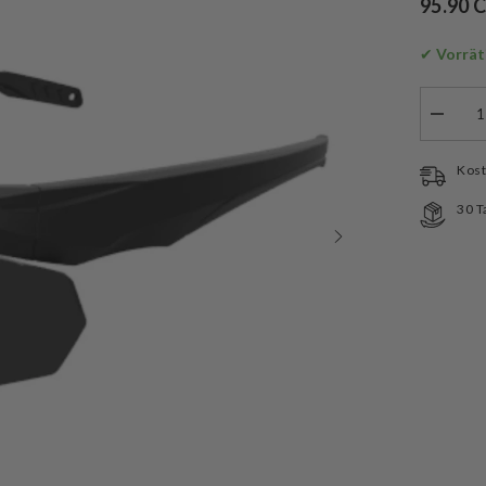
95.90 
✔
 Vorrät
Menge
verringe
für
Swiss
Kost
Eye
Schutzbr
30 T
Blackh
Pro