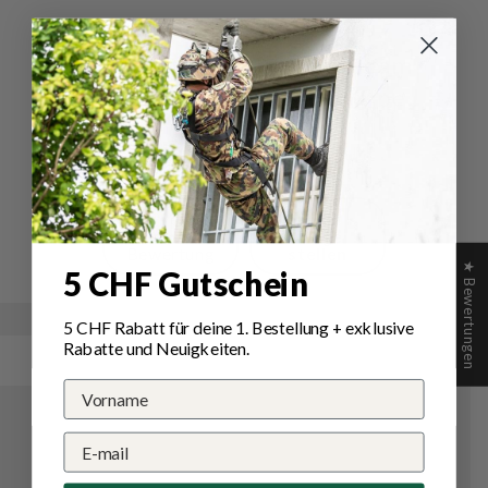
Bewertungen für Suprabeam
Q5xr Defend Taschenlampe
Schreiben Sie die erste Bewertung
Schreibe
Eine
eine
Frage
Bewertung
stellen
★ Bewertungen
5 CHF Gutschein
5 CHF Rabatt für deine 1.
Bestellung
+ exklusive
Rabatte und Neuigkeiten.