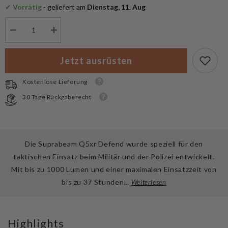
✔
 Vorrätig
 - geliefert am
 Dienstag, 11. Aug
Menge
Menge
verringern
erhöhen
für
für
Suprabeam
Suprabeam
Jetzt ausrüsten
Q5xr
Q5xr
Defend
Defend
Taschenlampe
Taschenlampe
Kostenlose Lieferung
30 Tage Rückgaberecht
Die Suprabeam Q5xr Defend wurde speziell für den
taktischen Einsatz beim Militär und der Polizei entwickelt.
Mit bis zu 1000 Lumen und einer maximalen Einsatzzeit von
bis zu 37 Stunden…
Weiterlesen