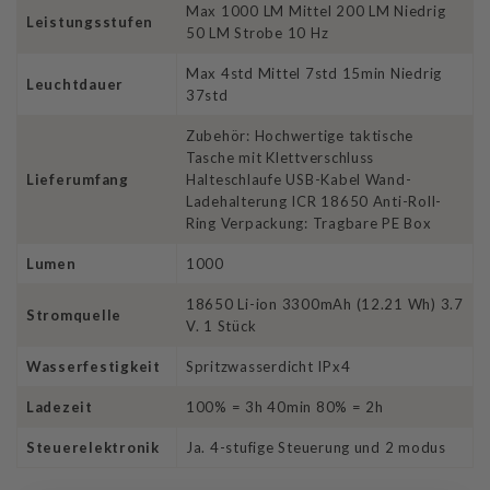
Max 1000 LM Mittel 200 LM Niedrig
Leistungsstufen
50 LM Strobe 10 Hz
Max 4std Mittel 7std 15min Niedrig
Leuchtdauer
37std
Zubehör: Hochwertige taktische
Tasche mit Klettverschluss
Lieferumfang
Halteschlaufe USB-Kabel Wand-
Ladehalterung ICR 18650 Anti-Roll-
Ring Verpackung: Tragbare PE Box
Lumen
1000
18650 Li-ion 3300mAh (12.21 Wh) 3.7
Stromquelle
V. 1 Stück
Wasserfestigkeit
Spritzwasserdicht IPx4
Ladezeit
100% = 3h 40min 80% = 2h
Steuerelektronik
Ja. 4-stufige Steuerung und 2 modus