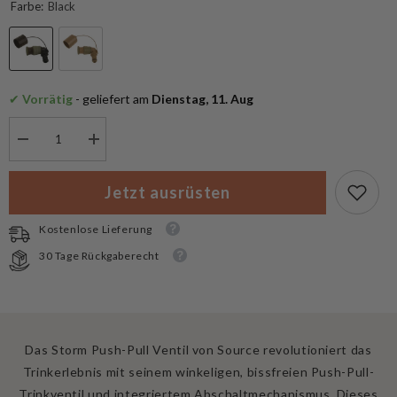
Farbe:
Black
✔
 Vorrätig
 - geliefert am
 Dienstag, 11. Aug
Menge
Menge
verringern
erhöhen
für
für
Source
Source
Jetzt ausrüsten
Storm
Storm
Ersatz
Ersatz
Beissventil
Beissventil
Kostenlose Lieferung
30 Tage Rückgaberecht
Das Storm Push-Pull Ventil von Source revolutioniert das
Trinkerlebnis mit seinem winkeligen, bissfreien Push-Pull-
Trinkventil und integriertem Abschaltmechanismus. Dieses