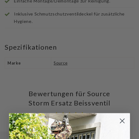
Einfache Montage/Demontage zur Reinigung.
Inklusive Schmutzschutzventildeckel für zusätzliche
Hygiene.
Spezifikationen
Marke
Source
Bewertungen für Source
Storm Ersatz Beissventil
Schreiben Sie die erste Bewertung