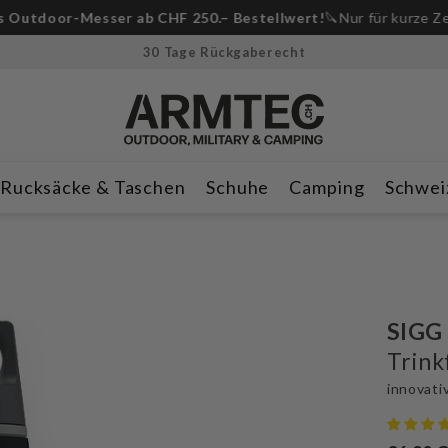
-Messer ab CHF 250.– Bestellwert!
🔪Nur für kurze Zeit & solan
30 Tage Rückgaberecht
Rucksäcke & Taschen
Schuhe
Camping
Schwei
SIGG
Trink
innovati