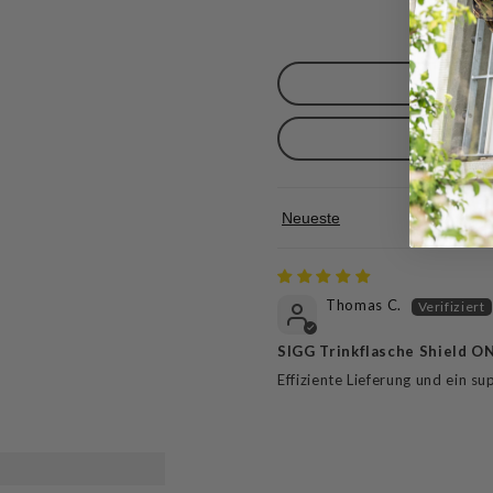
Sort by
Thomas C.
SIGG Trinkflasche Shield ON
Effiziente Lieferung und ein 