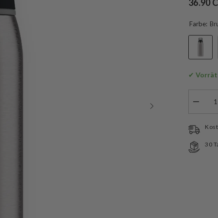
36.90 
Farbe:
Br
✔
 Vorrät
Menge
verringe
für
SIGG
Kost
Trinkfl
Shield
30 T
ONE
1
L