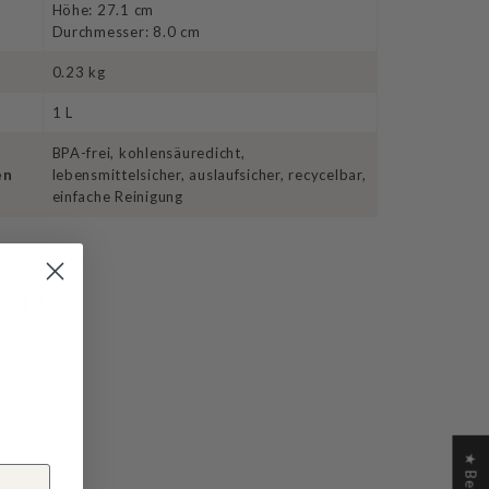
Höhe: 27.1 cm
Durchmesser: 8.0 cm
0.23 kg
1 L
BPA-frei, kohlensäuredicht,
en
lebensmittelsicher, auslaufsicher, recycelbar,
einfache Reinigung
E 1 L