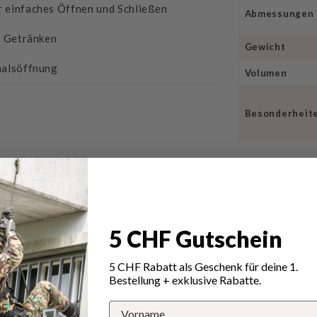
 einfaches Öffnen und Schließen
Abmessungen
n Getränken
Gewicht
halsöffnung
Volumen
Besonderheit
rtungen für SIGG Trinkflasche Shield ON
5.00 von 5
5 CHF Gutschein
Total 1 Bewertung
5 CHF Rabatt als Geschenk für deine 1.
1
Bestellung + exklusive Rabatte.
0
0