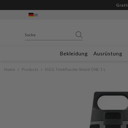
Zum Inhalt springen
Gratis Outdoor
DE
Bekleidung
Ausrüstung
Home
Products
SIGG Trinkflasche Shield ONE 1 L