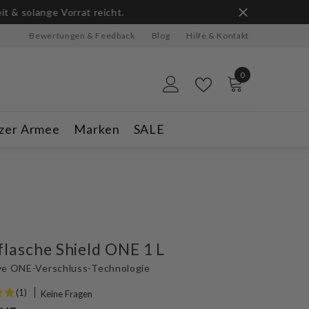
ge Vorrat reicht.
Bewertungen & Feedback
Blog
Hilfe & Kontakt
0
0
Artikel
zer Armee
Marken
SALE
flasche Shield ONE 1 L
ve ONE-Verschluss-Technologie
(1)
Keine Fragen