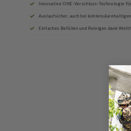
Innovative ONE-Verschluss-Technologie für
Auslaufsicher, auch bei kohlensäurehaltige
Einfaches Befüllen und Reinigen dank Weit
Bewe