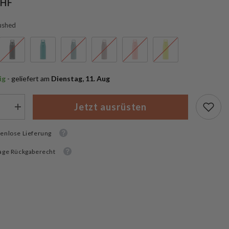
CHF
ushed
ig
 - geliefert am
 Dienstag, 11. Aug
Jetzt ausrüsten
Menge
rn
erhöhen
für
enlose Lieferung
SIGG
asche
Trinkflasche
Shield
age Rückgaberecht
ONE
1
L