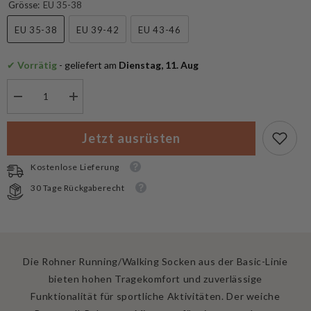
Grösse:
EU 35-38
EU 35-38
EU 39-42
EU 43-46
✔
 Vorrätig
 - geliefert am
 Dienstag, 11. Aug
Menge
Menge
verringern
erhöhen
für
für
Rohner
Rohner
Jetzt ausrüsten
Running/Walking
Running/Walking
2er
2er
Pack
Pack
Kostenlose Lieferung
Socken
Socken
30 Tage Rückgaberecht
Die Rohner Running/Walking Socken aus der Basic-Linie
bieten hohen Tragekomfort und zuverlässige
Funktionalität für sportliche Aktivitäten. Der weiche