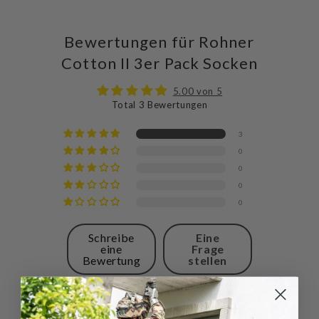
Bewertungen für Rohner
Cotton II 3er Pack Socken
5.00 von 5
Total 3 Bewertungen
3
0
0
0
0
Schreibe
Eine
eine
Frage
Bewertung
stellen
Sort by