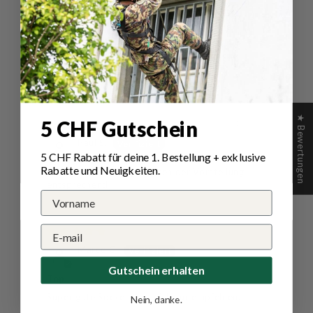
05/06/2026
Moritz G.
Rohner Cotton II 3er Pack Socken
★ Bewertungen
5 CHF Gutschein
22/12/2025
Paul S.
5 CHF Rabatt für deine 1.
Bestellung
+ exklusive
Rabatte und Neuigkeiten.
Prompte Zustellung. Socken der Vorstellung
entsprechend
01/09/2025
Marco C.
Gutschein erhalten
Top
Super gute Socken, kann ich nur empfehlen.
Nein, danke.