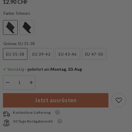
12.90 CHF
Farbe:
Schwarz
Grösse:
EU 35-38
EU 35-38
EU 39-42
EU 43-46
EU 47-50
✔
 Vorrätig
 - geliefert am
 Montag, 10. Aug
Menge
Menge
verringern
erhöhen
für
für
Rohner
Rohner
Jetzt ausrüsten
Cotton
Cotton
II
II
3er
3er
Kostenlose Lieferung
Pack
Pack
Socken
Socken
30 Tage Rückgaberecht