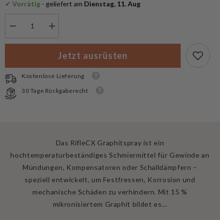
✔
 Vorrätig
 - geliefert am
 Dienstag, 11. Aug
Menge
Menge
verringern
erhöhen
für
für
RifleCX
RifleCX
Jetzt ausrüsten
Waffenpflege
Waffenpflege
Graphit
Graphit
Spray
Spray
Kostenlose Lieferung
30 Tage Rückgaberecht
Das RifleCX Graphitspray ist ein
hochtemperaturbeständiges Schmiermittel für Gewinde an
Mündungen, Kompensatoren oder Schalldämpfern –
speziell entwickelt, um Festfressen, Korrosion und
mechanische Schäden zu verhindern. Mit 15 %
mikronisiertem Graphit bildet es…