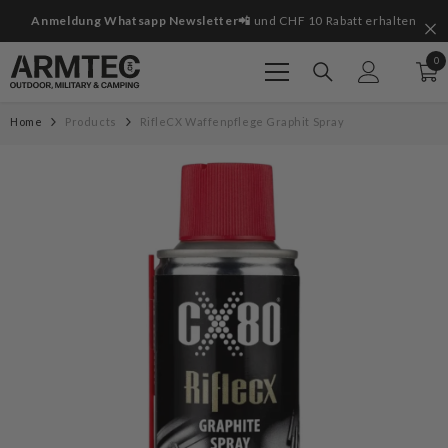
Zum Inhalt springen
it
Anmeldung Whatsapp Newsletter📲
und CHF 10 Rabatt erhalten
0
0
Art
Home
Products
RifleCX Waffenpflege Graphit Spray