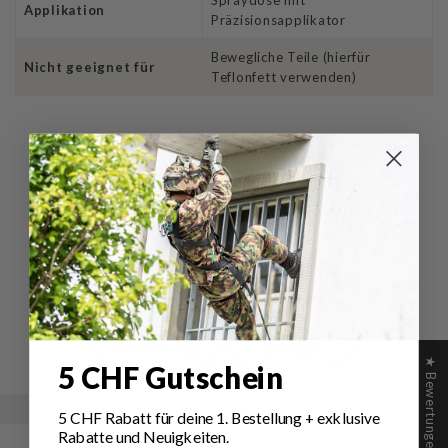
Spraydose mit
Applikation
Präzisionsapplikator
Bewegliche Teile (hierfür
Nicht geeignet für
Teflonfett verwenden)
Bewertungen für RifleCX
Waffenpflege Graphit Spray
Schreiben Sie die erste Bewertung
Schreibe
Eine
eine
Frage
Bewertung
stellen
★ Bewertungen
5 CHF Gutschein
5 CHF Rabatt für deine 1.
Bestellung
+ exklusive
Rabatte und Neuigkeiten.