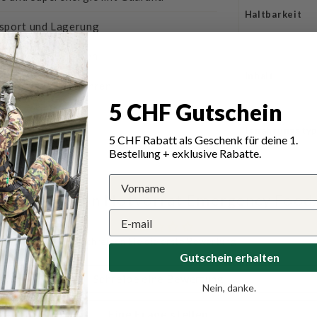
Haltbarkeit
nsport und Lagerung
rkeit von 50 Jahren
Inhalt
l von bis zu 15 Jahren
5 CHF Gutschein
halten
Ernährungsty
5 CHF Rabatt als Geschenk für deine 1.
Bestellung + exklusive Rabatte.
ür Pro-Ration Notvorrat Emergency Food/
Schreiben Sie die erste Bewertung
Gutschein erhalten
Schreibe eine Bewertung
Nein, danke.
Eine Frage stellen