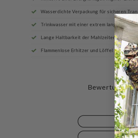
Wasserdichte Verpackung für sicheren Tra
Trinkwasser mit einer extrem langen Haltba
Lange Haltbarkeit der Mahlzeiten und Riege
Flammenlose Erhitzer und Löffel im Set ent
Bewertungen f