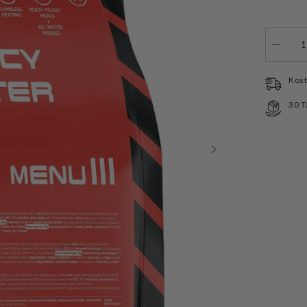
Menge
verringe
für
Pro-
Kost
Ration
Notvorr
30 T
Emerge
Food/Wa
Menu
III