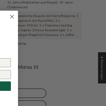
15 Jahre (Mahlzeiten und Riegel), 50 Jahre
(Trinkwasser)
1 x Schwedische Klopsiki mit Kartoffelpüree, 1
x Rindergulasch mit Kartoffeln, 2 x
Trinkwasser 330 ml, 2 x Flameless heating
pad, 1 x Ingwer-Zitrone-Energieriegel, 1 x
Superenergie-Riegel mit Guarana, 2 x Löffel
p
Fleischhaltig
★ Bewertungen
Water Menu III