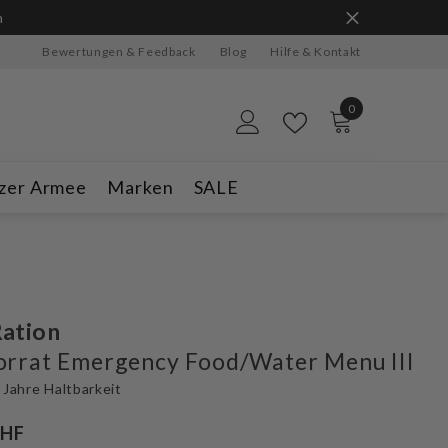
n
Bewertungen & Feedback
Blog
Hilfe & Kontakt
0
0
Artikel
zer Armee
Marken
SALE
ation
rrat Emergency Food/Water Menu III
 Jahre Haltbarkeit
CHF