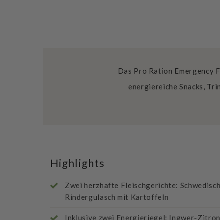
Das Pro Ration Emergency Fo
energiereiche Snacks, Tr
Highlights
Zwei herzhafte Fleischgerichte: Schwedisch
Rindergulasch mit Kartoffeln
Inklusive zwei Energieriegel: Ingwer-Zitro