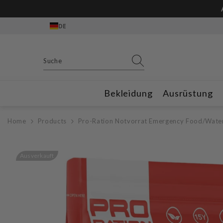
Zum Inhalt springen
DE
Bekleidung
Ausrüstung
Home
Products
Pro-Ration Notvorrat Emergency Food/Water
Ausverkauft