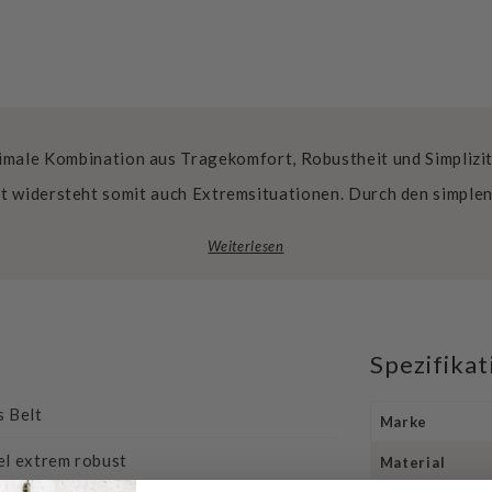
ptimale Kombination aus Tragekomfort, Robustheit und Simplizi
st widersteht somit auch Extremsituationen. Durch den simplen
Weiterlesen
Spezifika
s Belt
Marke
el extrem robust
Material