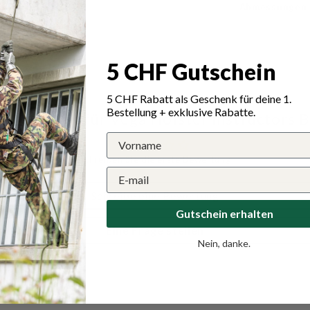
Abmessungen
5 CHF Gutschein
5 CHF Rabatt als Geschenk für deine 1.
Bestellung + exklusive Rabatte.
wertungen für Vega Holster Instructors B
Schreiben Sie die erste Bewertung
Schreibe eine Bewertung
Gutschein erhalten
Eine Frage stellen
Nein, danke.