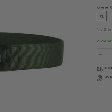
Grösse:
X
XL
Grös
✔
 Vorrät
Menge
verringe
für
Vega
Kost
Holster
Instruct
30 T
Belt