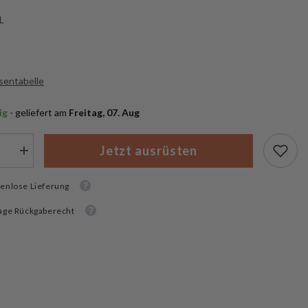
L
sentabelle
ig
 - geliefert am
 Freitag, 07. Aug
Jetzt ausrüsten
Menge
rn
erhöhen
für
enlose Lieferung
Vega
Holster
ors
Instructors
age Rückgaberecht
Belt