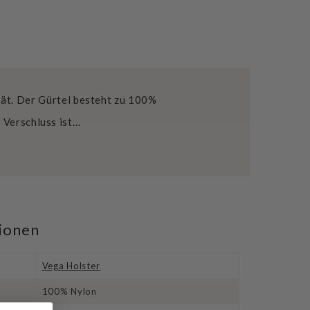
tät. Der Gürtel besteht zu 100%
 Verschluss ist…
tionen
Vega Holster
100% Nylon