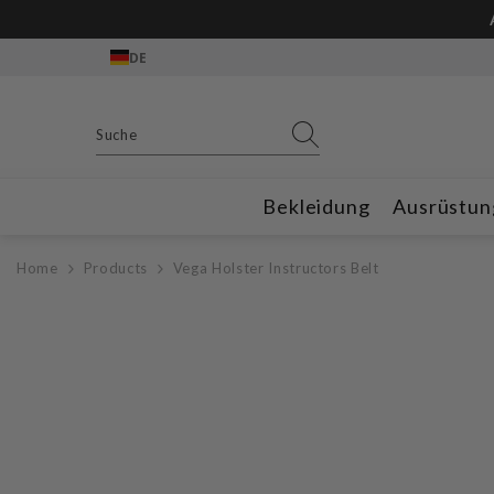
Zum Inhalt springen
DE
Bekleidung
Ausrüstun
Home
Products
Vega Holster Instructors Belt