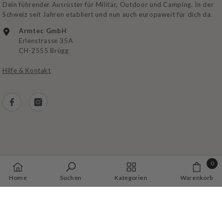
Dein führender Ausrüster für Militär, Outdoor und Camping. In der
Schweiz seit Jahren etabliert und nun auch europaweit für dich da.
Armtec GmbH
Erlenstrasse 35A
CH-2555 Brügg
Hilfe & Kontakt
0
AGB
|
Zahlung
|
Lieferung
|
Datenschutz
|
Impressum
0
Home
Suchen
Kategorien
Warenkorb
Artike
Zahlungsarten