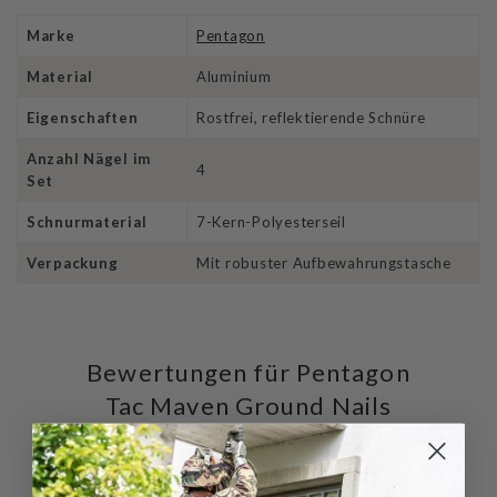
Marke
Pentagon
Material
Aluminium
Eigenschaften
Rostfrei, reflektierende Schnüre
Anzahl Nägel im
4
Set
Schnurmaterial
7-Kern-Polyesterseil
Verpackung
Mit robuster Aufbewahrungstasche
Bewertungen für Pentagon
Tac Maven Ground Nails
Schreiben Sie die erste Bewertung