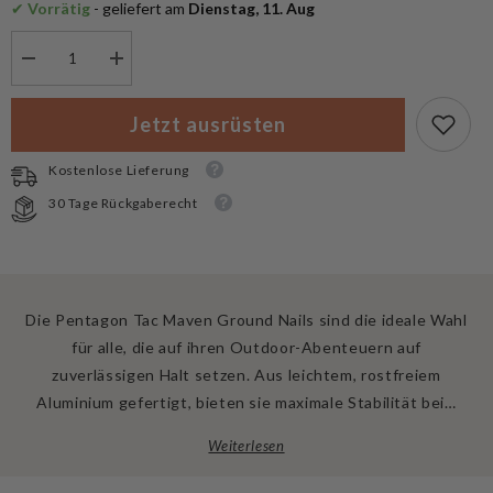
✔
 Vorrätig
 - geliefert am
 Dienstag, 11. Aug
Menge
Menge
verringern
erhöhen
für
für
Pentagon
Pentagon
Jetzt ausrüsten
Tac
Tac
Maven
Maven
Ground
Ground
Kostenlose Lieferung
Nails
Nails
30 Tage Rückgaberecht
Die Pentagon Tac Maven Ground Nails sind die ideale Wahl
für alle, die auf ihren Outdoor-Abenteuern auf
zuverlässigen Halt setzen. Aus leichtem, rostfreiem
Aluminium gefertigt, bieten sie maximale Stabilität bei…
Weiterlesen