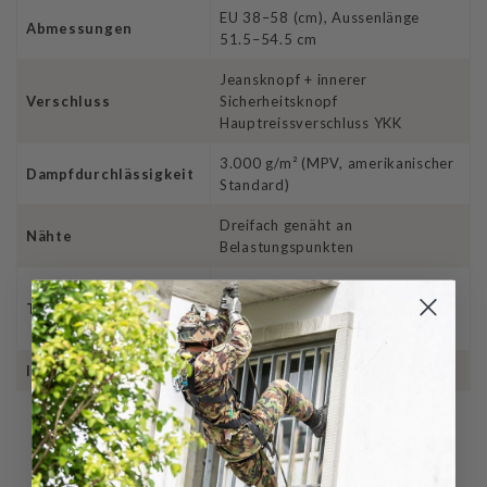
EU 38–58 (cm), Aussenlänge
Abmessungen
51.5–54.5 cm
Jeansknopf + innerer
Verschluss
Sicherheitsknopf
Hauptreissverschluss YKK
3.000 g/m² (MPV, amerikanischer
Dampfdurchlässigkeit
Standard)
Dreifach genäht an
Nähte
Belastungspunkten
2 grosse Seitentaschen,
Taschen
verstärkte Einschubtaschen,
Schritt-Tasche
Imprägnierung
DWR-Beschichtung, Stufe 4
Bewertungen für Pentagon