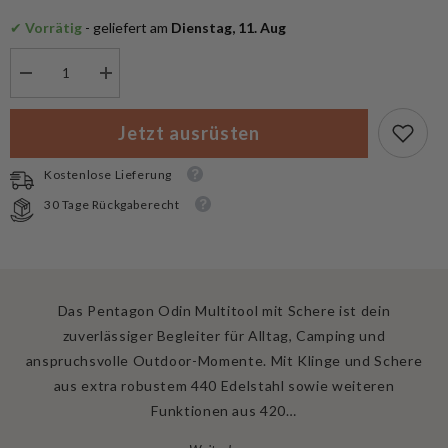
✔
 Vorrätig
 - geliefert am
 Dienstag, 11. Aug
Menge
Menge
verringern
erhöhen
für
für
Pentagon
Pentagon
Jetzt ausrüsten
Odin
Odin
Multitool
Multitool
mit
mit
Kostenlose Lieferung
Schere
Schere
30 Tage Rückgaberecht
Das Pentagon Odin Multitool mit Schere ist dein
zuverlässiger Begleiter für Alltag, Camping und
anspruchsvolle Outdoor-Momente. Mit Klinge und Schere
aus extra robustem 440 Edelstahl sowie weiteren
Funktionen aus 420…