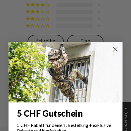
0
0
0
0
Schreibe
Eine
eine
Frage
Bewertung
stellen
Sort by
14/12/2025
Walter S.
Pentagon Odin Multitool mit Schere
★ Bewertungen
5 CHF Gutschein
5 CHF Rabatt für deine 1.
Bestellung
+ exklusive
Rabatte und Neuigkeiten.